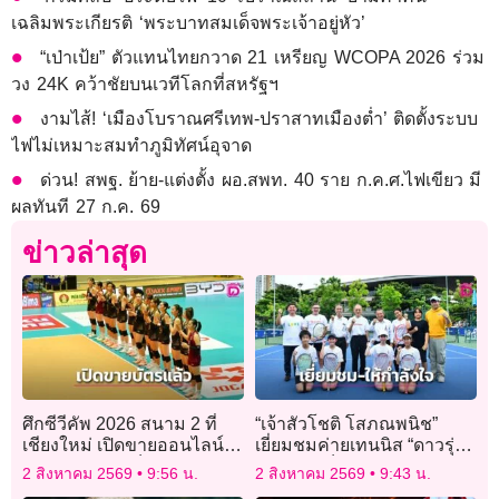
เฉลิมพระเกียรติ ‘พระบาทสมเด็จพระเจ้าอยู่หัว’
“เป่าเป้ย” ตัวแทนไทยกวาด 21 เหรียญ WCOPA 2026 ร่วม
วง 24K คว้าชัยบนเวทีโลกที่สหรัฐฯ
งามไส้! ‘เมืองโบราณศรีเทพ-ปราสาทเมืองต่ำ’ ติดตั้งระบบ
ไฟไม่เหมาะสมทำภูมิทัศน์อุจาด
ด่วน! สพฐ. ย้าย-แต่งตั้ง ผอ.สพท. 40 ราย ก.ค.ศ.ไฟเขียว มี
ผลทันที 27 ก.ค. 69
ข่าวล่าสุด
ศึกซีวีคัพ 2026 สนาม 2 ที่
“เจ้าสัวโชติ โสภณพนิช”
เชียงใหม่ เปิดขายออนไลน์-
เยี่ยมชมค่ายเทนนิส “ดาวรุ่ง
ออฟไลน์แล้ว เช็กวัน-ราคา
มุ่งความเป็นเลิศ” โครงการ
2 สิงหาคม 2569
9:56 น.
2 สิงหาคม 2569
9:43 น.
ได้ที่นี่!!!
ปั้นนักหวดสู่รั้วเยาวชนทีม