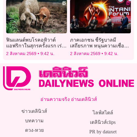
ชาติไทย
ฟินแลนด์พบโรคอหิวาต์
ภาคเอกชน ชี้รัฐบาลมี
แอฟริกาในสุกรครั้งแรก เร่ง
เสถียรภาพ หนุนความเชื่อมั่น
ยกระดับมาตรการคุมระบาด
นักลงทุนต่างชาติ
2 สิงหาคม 2569
9:42 น.
2 สิงหาคม 2569
9:42 น.
อ่านความจริง อ่านเดลินิวส์
ข่าวเดลินิวส์
ไลฟ์สไตล์
บทความ
เดลินิวส์clips
ดวง-หวย
PR by dataxet