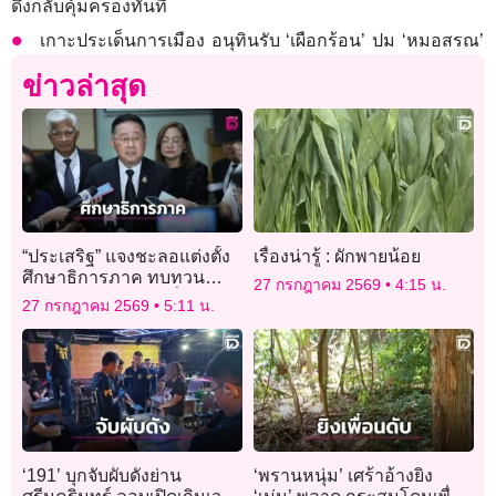
ดึงกลับคุ้มครองทันที
เกาะประเด็นการเมือง อนุทินรับ ‘เผือกร้อน’ ปม ‘หมอสรณ’
ข่าวล่าสุด
“ประเสริฐ” แจงชะลอแต่งตั้ง
เรื่องน่ารู้ : ผักพายน้อย
ศึกษาธิการภาค ทบทวน
27 กรกฎาคม 2569
4:15 น.
คุณสมบัติผู้ถูกเสนอชื่อ
27 กรกฎาคม 2569
5:11 น.
‘191’ บุกจับผับดังย่าน
‘พรานหนุ่ม’ เศร้าอ้างยิง