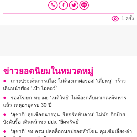
1 ครั้ง
ข่าวยอดนิยมในหมวดหมู่
เกาะประเด็นการเมือง ไม่ต้องมาต่อรอง! ‘เสี่ยหนู’ กร้าว
เดินหน้าฟ้อง ‘เป๋า ไอลอว์’
รองโฆษก ทบ.เผย ‘เนติวิทย์’ ไม่ต้องกลับมาเกณฑ์ทหาร​
แล้ว เหตุอายุครบ 30 ปี
‘สุชาติ’ ลุยเชือดนายทุน ‘รีสอร์ททับลาน’ ไม่พัก ติดป้าย
บังคับรื้อ เดินหน้าชง ปปง. ‘ยึดทรัพย์’
‘สุชาติ’ ชง ครม.ปลดล็อกนกปรอดหัวโขน คุมเข้มเลี้ยง-ล่า