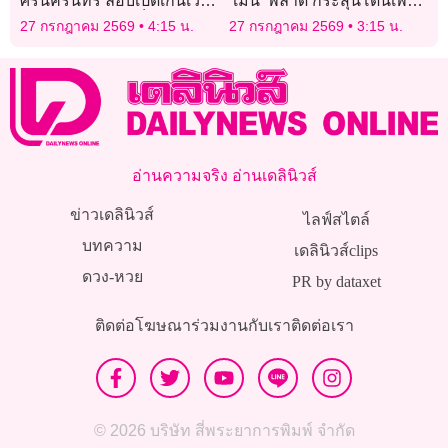
ศรีนครินทร์ ลอบเปิดเกินเวลา
‘เม่น’ พลาด กระสุนโดนเพื่อน
จำหน่ายเหล้าให้เด็ก
รักดับสลด ยอมรับผิดยืนรอม
27 กรกฎาคม 2569
4:15 น.
27 กรกฎาคม 2569
3:15 น.
อบตัวกับตำรวจ
อ่านความจริง อ่านเดลินิวส์
ข่าวเดลินิวส์
ไลฟ์สไตล์
บทความ
เดลินิวส์clips
ดวง-หวย
PR by dataxet
ติดต่อโฆษณา
ร่วมงานกับเรา
ติดต่อเรา
© 2026 บริษัท สี่พระยาการพิมพ์ จำกัด