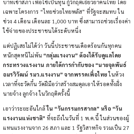
บาทเข้าสภา เพื่อใช้เป็นทุน กู้วิกฤตเยียวยาคนไทย โดย
เฉพาะโครงการ “ไทยช่วยไทยพลัส” ที่รัฐจะสมทบ ใน
ช่วง 4 เดือน เดือนละ 1,000 บาท ซึ่งสามารถช่วยเรื่องค่า
ใช้จ่ายของประชาชนได้ระดับหนึ่ง
แต่ปฏิเสธไม่ได้ว่า วันนี้ประชาชนเดือดร้อนกันทุกคน 
หนักสุดหนีไม่พ้น 
“กลุ่มแรงงาน” ต้องได้รับดูแลโดย
กระทรวงแรงงาน ภายใต้การกำกับของ “นายจุลพันธ์ 
อมรวิวัฒน์ รมว.แรงงาน” จากพรรคเพื่อไทย
 ในห้วง
เวลาที่จะวัดกึ๋น วัดฝีมือว่าสร้างสมดุลเอาให้รอดทั้งฝั่ง
นายจ้าง ลูกจ้าง ในวิกฤติครั้งนี้
เอาว่าระยะอันใกล้ 
ใน “วันกรรมกรสากล” หรือ “วัน
แรงงานแห่งชาติ”
 ที่จะถึงในวันที่ 1 พ.ค.นี้ ในส่วนของผู้
แทนแรงงานจาก 26 สภา และ 1 รัฐวิสาหกิจ รวมเป็น 27 