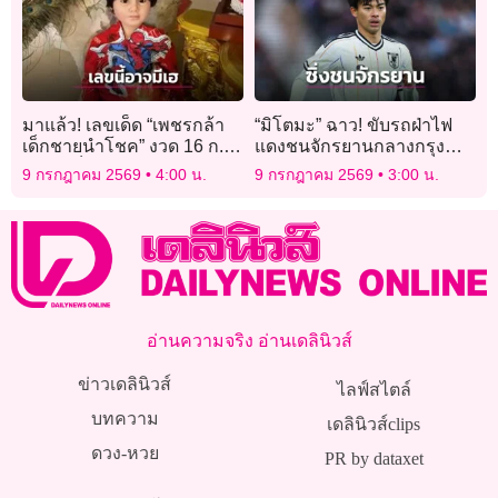
มาแล้ว! เลขเด็ด “เพชรกล้า
“มิโตมะ” ฉาว! ขับรถฝ่าไฟ
เด็กชายนำโชค” งวด 16 ก.ค.
แดงชนจักรยานกลางกรุง
69 จัดเต็มเลขท้าย 2 ตัว-เลข
โตเกียว
9 กรกฎาคม 2569
4:00 น.
9 กรกฎาคม 2569
3:00 น.
ปิงปอง ลุ้นรวยครั้งที่ 169
อ่านความจริง อ่านเดลินิวส์
ข่าวเดลินิวส์
ไลฟ์สไตล์
บทความ
เดลินิวส์clips
ดวง-หวย
PR by dataxet