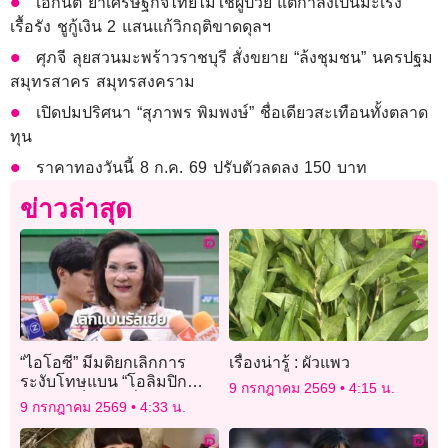
เอกนิติ ย้ำเศรษฐกิจไทยไม่ใช่ผู้ป่วย แต่กำลังเป็นมะเร็ง
เรื้อรัง ชูกู้เงิน 2 แสนแก้วิกฤติขาดดุลฯ
ศุภจี ลุยสวนมะพร้าวราชบุรี สั่งขยาย “ล้งชุมชน” นครปฐม
สมุทรสาคร สมุทรสงคราม
เปิดปมปริศนา “สุภาพร พิมพงษ์” ชื่อเดียวสะเทือนทั้งตลาด
ทุน
ราคาทองวันนี้ 8 ก.ค. 69 ปรับตัวลดลง 150 บาท
ข่าวล่าสุด
“ไอโอซี” มีมติยกเลิกการ
เรื่องน่ารู้ : ผัวแพว
ระงับโทษแบน “โอลิมปิก
9 กรกฎาคม 2569
4:15 น.
รัสเซีย” เป็นการชั่วคราวแล้ว
9 กรกฎาคม 2569
4:33 น.