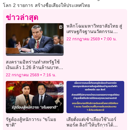
โลก 2 รายการ สร้างชื่อเสียงให้ประเทศไทย
ข่าวล่าสุด
พลิกโฉมมหาวิทยาลัยไทย สู่
เศรษฐกิจฐานนวัตกรรม
สากล ถอดรหัสโครงการ
22 กรกฎาคม 2569
7:00 น.
CIOX 2026: ปั้นผู้นำ
นวัตกรรมระดับสูง
สงครามอิหร่านทำสหรัฐใช้
เงินแล้ว 1.26 ล้านล้านบาท
รัฐบาลเร่งของบเพิ่ม
22 กรกฎาคม 2569
7:16 น.
รัฐต้องสู้หนักวาระ “ขโมย
เสียตั้งแต่เช้าเลี่ยงใช้”แอร์
ชาติ”
พอร์ต ลิงก์”ให้บริการได้