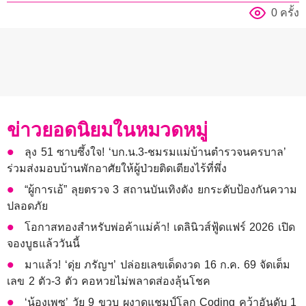
0 ครั้ง
ข่าวยอดนิยมในหมวดหมู่
ลุง 51 ซาบซึ้งใจ! ‘บก.น.3-ชมรมแม่บ้านตำรวจนครบาล’
ร่วมส่งมอบบ้านพักอาศัยให้ผู้ป่วยติดเตียงไร้ที่พึ่ง
“ผู้การเอ้” ลุยตรวจ 3 สถานบันเทิงดัง ยกระดับป้องกันความ
ปลอดภัย
โอกาสทองสำหรับพ่อค้าแม่ค้า! เดลินิวส์ฟู้ดแฟร์ 2026 เปิด
จองบูธแล้ววันนี้
มาแล้ว! ‘ดุ่ย ภรัญฯ’ ปล่อยเลขเด็ดงวด 16 ก.ค. 69 จัดเต็ม
เลข 2 ตัว-3 ตัว คอหวยไม่พลาดส่องลุ้นโชค
‘น้องเพซ’ วัย 9 ขวบ ผงาดแชมป์โลก Coding คว้าอันดับ 1