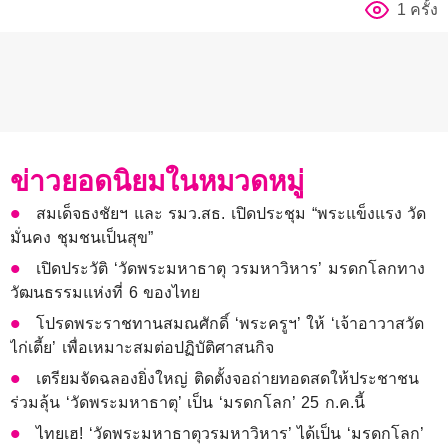
1 ครั้ง
ข่าวยอดนิยมในหมวดหมู่
สมเด็จธงชัยฯ และ รมว.สธ. เปิดประชุม “พระแข็งแรง วัด
มั่นคง ชุมชนเป็นสุข”
เปิดประวัติ ‘วัดพระมหาธาตุ วรมหาวิหาร’ มรดกโลกทาง
วัฒนธรรมแห่งที่ 6 ของไทย
โปรดพระราชทานสมณศักดิ์ ‘พระครูฯ’ ให้ ‘เจ้าอาวาสวัด
ไก่เตี้ย’ เพื่อเหมาะสมต่อปฏิบัติศาสนกิจ
เตรียมจัดฉลองยิ่งใหญ่ ติดตั้งจอถ่ายทอดสดให้ประชาชน
ร่วมลุ้น ‘วัดพระมหาธาตุ’ เป็น ‘มรดกโลก’ 25 ก.ค.นี้
ไทยเฮ! ‘วัดพระมหาธาตุวรมหาวิหาร’ ได้เป็น ‘มรดกโลก’