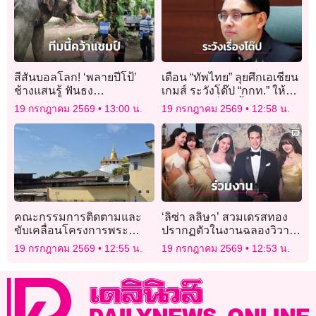
สีสันบอลโลก! ‘พลายปีโป้’
เตือน “ทัพไทย” ลุยศึกเอเชียน
ช้างแสนรู้ ฟันธง
เกมส์ ระวังโด๊ป “กกท.” ให้
‘อาร์เจนตินา’ คว้าแชมป์
ความรู้ต่อเนื่อง ย้ำป้องกันดี
19 กรกฎาคม 2569
13:00 น.
19 กรกฎาคม 2569
12:58 น.
กว่าแก้ไข ชวนแฟนกีฬาชม
และเชียร์ได้ที่ช่อง T
SPORTS 7
คณะกรรมการติดตามและ
‘ลิซ่า ลลิษา’ สวมเดรสทอง
ขับเคลื่อนโครงการพระ
ปรากฏตัวในงานฉลองวิวาห์
ราชดำริ เตรียมจัดงานใหญ่
แห่งปี ‘ณเดชน์-ญาญ่า’
19 กรกฎาคม 2569
12:55 น.
19 กรกฎาคม 2569
12:53 น.
‘สายน้ำแห่งชีวิต ใต้ร่มพระ
บารมี’ 24-31ก.ค.นี้