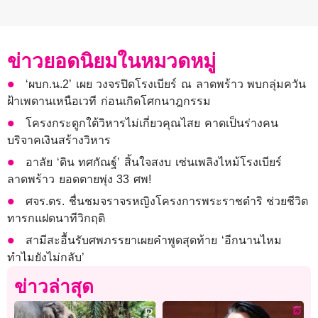
ข่าวยอดนิยมในหมวดหมู่
‘ผบก.น.2’ เผย วงจรปิดโรงเบียร์ ณ ลาดพร้าว พบกลุ่มควัน
ฝ้าเพดานเหนือเวที ก่อนเกิดโศกนาฎกรรม
โครงกระดูกใต้วิหารไม่เกี่ยวคุณไสย คาดเป็นร่างคน
บริจาคเงินสร้างวิหาร
อาลัย ‘ดิน ทศกัณฐ์’ สิ้นใจสงบ เซ่นเพลิงไหม้โรงเบียร์
ลาดพร้าว ยอดตายพุ่ง 33 ศพ!
ศจร.ตร. ชื่นชมจราจรหญิงโครงการพระราชดำริ ช่วยชีวิต
ทารกแฝดนาทีวิกฤติ
สามีสะอื้นรับศพภรรยาเผยคำพูดสุดท้าย ‘อีกนานไหม
ทำไมยังไม่กลับ’
ข่าวล่าสุด