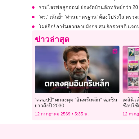
รวบโจรพ่อลูกอ่อน! ย่องงัดบ้านลักทรัพย์กว่า 20
‘ตร.’ เน้นย้ำ ‘ด่านมาตรฐาน’ ต้องโปร่งใส ตรว
โผล่อีก! อาร์มสวยลายมังกร สน.จักรวรรดิ แจก
ข่าวล่าสุด
“คลอปป์” ตกลงคุม “อินทรีเหล็ก” จ่อเซ็น
เดลินิวส
ยาวถึงปี 2030
ช้อปใช้เ
12 กรกฎาคม 2569
5:35 น.
12 กรก