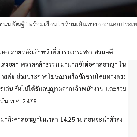
นนพัฒฐ์" พร้อมเงื่อนไขห้ามเดินทางออกนอกประเทศ 
าภิเษก ภายหลังเจ้าหน้าที่ตำรวจกรมสอบสวนคดี
สส.สงขลา พรรคกล้าธรรม มาฝากขังต่อศาลอาญา ใน
อุบายล่อ ช่วยประกาศโฆษณาหรือชักชวนโดยทางตรง
การเล่น ซึ่งไม่ได้รับอนุญาตจากเจ้าพนักงาน และร่วม
นัน พ.ศ. 2478
างมาถึงศาลอาญาในเวลา 14.25 น. ก่อนจะนำตัวลง