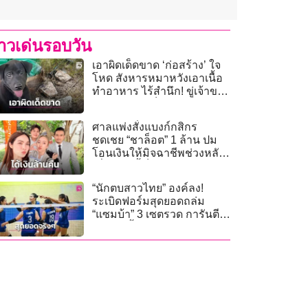
่าวเด่นรอบวัน
เอาผิดเด็ดขาด ‘ก่อสร้าง’ ใจ
โหด สังหารหมาหวังเอาเนื้อ
ทำอาหาร ไร้สำนึก! ขู่เจ้าของ
ฆ่าหมาได้…ก็ฆ่าคนได้
ศาลแพ่งสั่งแบงก์กสิกร
ชดเชย “ชาล็อต” 1 ล้าน ปม
โอนเงินให้มิจฉาชีพช่วงหลัง
เที่ยงคืน ชี้เป็นธุรกรรมผิด
ปกติ
“นักตบสาวไทย” องค์ลง!
ระเบิดฟอร์มสุดยอดถล่ม
“แซมบ้า” 3 เซตรวด การันตี
รอดตกชั้น “ศึกเนชันส์ลีก
2026” แน่นอนแล้ว