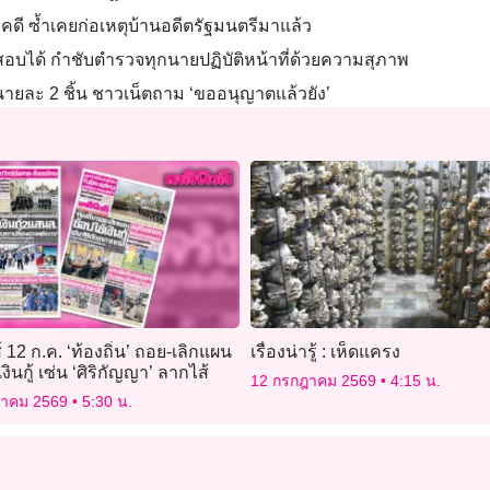
 คดี ซ้ำเคยก่อเหตุบ้านอดีตรัฐมนตรีมาแล้ว
จสอบได้ กำชับตำรวจทุกนายปฏิบัติหน้าที่ด้วยความสุภาพ
นายละ 2 ชิ้น ชาวเน็ตถาม ‘ขออนุญาตแล้วยัง’
์ 12 ก.ค. ‘ท้องถิ่น’ ถอย-เลิกแผน
เรื่องน่ารู้ : เห็ดแครง
งินกู้ เซ่น ‘ศิริกัญญา’ ลากไส้
12 กรกฎาคม 2569
4:15 น.
ฎาคม 2569
5:30 น.