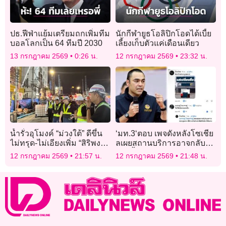
ปธ.ฟีฟ่าแย้มเตรียมถกเพิ่มทีม
นักกีฬายูธโอลิปิกโอดได้เบี้ย
บอลโลกเป็น 64 ทีมปี 2030
เลี้ยงเก็บตัวแค่เดือนเดียว
13 กรกฎาคม 2569
0:26 น.
12 กรกฎาคม 2569
23:32 น.
น้ำรั่วอุโมงค์ “ม่วงใต้” ดีขึ้น
‘มท.3‘ตอบ เพจดังหลังโซเชีย
ไม่ทรุด-ไม่เอียงเพิ่ม “สิริพงศ์”
ลเผยสถานบริการอาจกลับมา
กำชับเยียวยาประชาชนให้
เปิด ย้ำติดตามเข้ม บังคับใช้
12 กรกฎาคม 2569
21:57 น.
12 กรกฎาคม 2569
21:48 น.
ครบ
ก.ม.ต่อเนื่อง