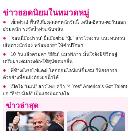
ข่าวยอดนิยมในหมวดหมู่
เช็กด่วน! พื้นที่เสี่ยงฝนตกหนักวันนี้ เหนือ-อีสาน-ตะวันออก
อ่วมหนัก ระวังน้ำท่วมฉับพลัน
‘จอนนี่มือปราบ’ ยื่นมือช่วย ‘ปุ้ย’ สาวโรงงาน แนะทบทวน
เส้นทางนักร้อง พร้อมอาสาให้คำปรึกษา
10 วันแล้วตามหา ‘สีส้ม’ แมวพิการ มั่นใจยังมีชีวิตอยู่
เตรียมระดมกรงดัก-ใช้สุนัขดมกลิ่น
พี่ช้างยังรอไฟแดง! โลกออนไลน์แห่ชื่นชม วินัยจราจร
ตัวอย่างที่คนยังต้องยกนิ้วให้
เปิดใจ “เนเน่” สาวไทย คว้า “4 Yes” America’s Got Talent
ยก “ลิซ่า-มิลลิ” เป็นแรงบันดาลใจ
ข่าวล่าสุด