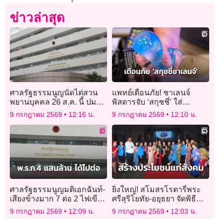
ข่าวล่าสุด
ศาลรัฐธรรมนูญนัดไต่สวน
แพทย์เตือนภัย! ชาเลนจ์
พยานบุคคล 26 ส.ค. นี้ ปมผู้
พิสดารจับ ‘สกุชชี่’ ใส่
ตรวจการแผ่นดินยื่นร้อง
ไมโครเวฟจนระเบิดสยอง ทำ
9 กรกฎาคม 2569
12:16 น.
9 กรกฎาคม 2569
12:10 น.
‘บัตรเลือกตั้งติดบาร์โค้ด-QR
เด็กบาดเจ็บสาหัส
Code’
ศาลรัฐธรรมนูญมติเอกฉันท์-
ยิ่งใหญ่! สโมสรโรตารี่พระ
เสียงข้างมาก 7 ต่อ 2 ไฟเขียว
ศรีสุริโยทัย-อยุธยา จัดพิธี
พ.ร.ก.กู้เงินวิกฤติพลังงาน 4
สถาปนาบอร์ดบริหารใหม่
9 กรกฎาคม 2569
12:09 น.
9 กรกฎาคม 2569
12:03 น.
แสนล้าน ชี้ชอบด้วย
เดินหน้าสร้างประโยชน์เพื่อ