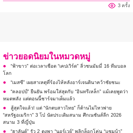
3 ครั้ง
ข่าวยอดนิยมในหมวดหมู่
“ฟ้าขาว” ต่อเวลาเชือด “เคปเวิร์ด” ลิ่วชนมัมมี่ 16 ทีมบอล
โลก
“เมสซี” เผยสาเหตุที่ร้องไห้หลังอาร์เจนตินาคว้าชัยชนะ
“คลอปป์” ยืนยัน พร้อมใส่สุดกับ “อินทรีเหล็ก” แม้เคยพูดว่า
หมดพลัง แต่ตอนนี้ชาร์จมาเต็มแล้ว
สู้สุดใจแล้ว! แต่ “นักตบสาวไทย” ก็ต้านไม่ไหวพ่าย
“สหรัฐอเมริกา” 3 โบ๋ นัดประเดิมสนาม ศึกเนชันส์ลีก 2026
สนาม 3 ที่ญี่ปุ่น
“ฮาลันด์” รัว 2 ตุงพา “นอร์เวย์” พลิกล็อกโค่น “แซมบ้า”