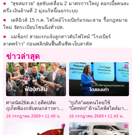
“สุขสมรวย” ลุยขับเคลื่อน 2 มาตรการใหญ่ ดอกเบี้ยคนละ
ครึ่ง-เงินล้านที่ 2 มุ่งแก้หนี้นอกระบบ
เดลินิวส์ 15 ก.ค. ไฟไหม้โรงเบียร์มรณะลาม รื้อกฎหมาย
ใหม่ จัดระเบียบโซนนิ่งทั่วปท.
แม่ช็อก! สายแรกแจ้งลูกสาวดับไฟไหม้ “โรงเบียร์
ลาดพร้าว” ก่อนพลิกผันฟื้นคืนชีพ-เจ็บสาหัส
ข่าวล่าสุด
ศาลนัด26ต.ค.! อดีตปลัด
“กูเกิล”เผยคนไทยใช้
ภูเก็ตฟ้องกลับคนกล่าวหา
“Gemini” ด้านไลฟ์สไตล์มาก
เรียกสินบนออกโฉนด
สุดในอาเซียน
16 กรกฎาคม 2569
11:49 น.
16 กรกฎาคม 2569
11:43 น.