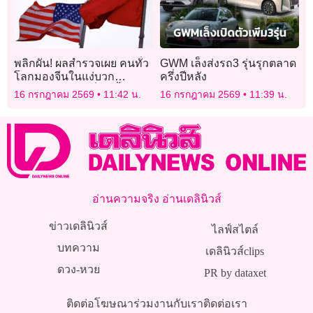
พลิกผัน! ผลสำรวจเผย คนทั่ว
GWM เล็งส่งรถ3 รุ่นรุกตลาด
โลกมองจีนในแง่บวก
ครึ่งปีหลัง
มากกว่าสหรัฐ “เป็นครั้งแรก”
16 กรกฎาคม 2569
11:42 น.
16 กรกฎาคม 2569
11:39 น.
อ่านความจริง อ่านเดลินิวส์
ข่าวเดลินิวส์
ไลฟ์สไตล์
บทความ
เดลินิวส์clips
ดวง-หวย
PR by dataxet
ติดต่อโฆษณา
ร่วมงานกับเรา
ติดต่อเรา