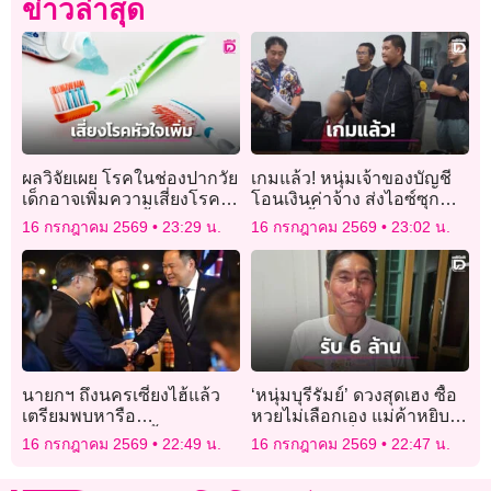
ข่าวล่าสุด
ผลวิจัยเผย โรคในช่องปากวัย
เกมแล้ว! หนุ่มเจ้าของบัญชี
เด็กอาจเพิ่มความเสี่ยงโรค
โอนเงินค่าจ้าง ส่งไอซ์ซุก
หัวใจตอนโตสูงขึ้น 45%
กระปุกน้ำมะขามเปียกไป
16 กรกฎาคม 2569
23:29 น.
16 กรกฎาคม 2569
23:02 น.
ญี่ปุ่น
นายกฯ ถึงนครเซี่ยงไฮ้แล้ว
‘หนุ่มบุรีรัมย์’ ดวงสุดเฮง ซื้อ
เตรียมพบหารือ
หวยไม่เลือกเอง แม่ค้าหยิบใส่
‘ประธานาธิบดีสี จิ้นผิง’
มือให้ กลายเป็นรางวัลใหญ่
16 กรกฎาคม 2569
22:49 น.
16 กรกฎาคม 2569
22:47 น.
รับ 6 ล้าน