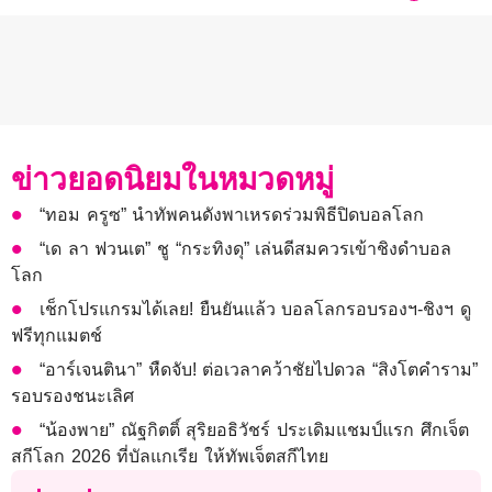
ข่าวยอดนิยมในหมวดหมู่
“ทอม ครูซ” นำทัพคนดังพาเหรดร่วมพิธีปิดบอลโลก
“เด ลา ฟวนเต” ชู “กระทิงดุ” เล่นดีสมควรเข้าชิงดำบอล
โลก
เช็กโปรแกรมได้เลย! ยืนยันแล้ว บอลโลกรอบรองฯ-ชิงฯ ดู
ฟรีทุกแมตช์
“อาร์เจนตินา” หืดจับ! ต่อเวลาคว้าชัยไปดวล “สิงโตคำราม”
รอบรองชนะเลิศ
“น้องพาย” ณัฐกิตติ์ สุริยอธิวัชร์ ประเดิมแชมป์แรก ศึกเจ็ต
สกีโลก 2026 ที่บัลแกเรีย ให้ทัพเจ็ตสกีไทย