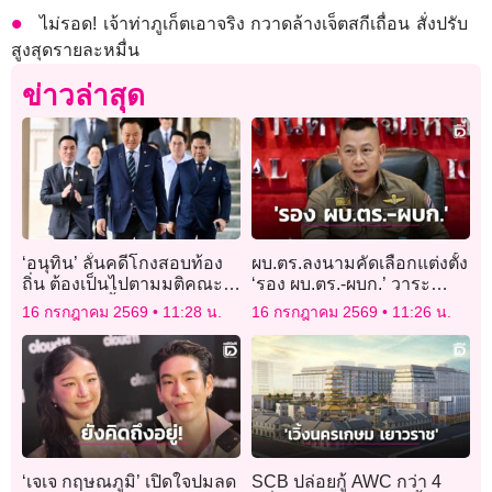
ไม่รอด! เจ้าท่าภูเก็ตเอาจริง กวาดล้างเจ็ตสกีเถื่อน สั่งปรับ
สูงสุดรายละหมื่น
ข่าวล่าสุด
‘อนุทิน’ ลั่นคดีโกงสอบท้อง
ผบ.ตร.ลงนามคัดเลือกแต่งตั้ง
ถิ่น ต้องเป็นไปตามมติคณะ
‘รอง ผบ.ตร.-ผบก.’ วาระ
กรรมการฯย้ำทำตาม
2569 ส่งเข้าพิจารณา 10
16 กรกฎาคม 2569
11:28 น.
16 กรกฎาคม 2569
11:26 น.
กฎหมาย-ทำตามใจไม่ได้!
ส.ค.นี้
‘เจเจ กฤษณภูมิ’ เปิดใจปมลด
SCB ปล่อยกู้ AWC กว่า 4