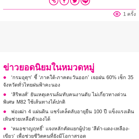
1 ครั้ง
ข่าวยอดนิยมในหมวดหมู่
‘กรมอุตุฯ’ ชี้ ‘ภาคใต้-ภาคตะวันออก’ เจอฝน 60% เช็ก 35
จังหวัดทั่วไทยฝนฟ้าคะนอง
‘สิริพงศ์’ ยันเหตุเครนล้มทับคนงานดับ ไม่เกี่ยวทางด่วน
พิเศษ M82 ใช้เส้นทางได้ปกติ
พ่อเฒ่า 4 แผ่นดิน แชร์เคล็ดลับอายุยืน 100 ปี แข็งแรงเดิน
เหินช่วยเหลือตัวเองได้
‘หมอชาญฤทธิ์’ แจงหลักคัดแยกผู้ป่วย ‘สีดำ-แดง-เหลือง-
เขียว’ เพื่อช่วยชีวิตคนที่ยังมีโอกาสรอด