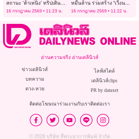
สถานะ ‘ต้าเหนิง’ ทริปเดินป่า
หมื่นล้าน ร่วมสร้าง “เวิ้งนคร
ฮีโร่ช่วยฮีลใจ รับมีซึม-คิดถึง
เกษม เยาวราช” แลนด์มาร์ก
16 กรกฎาคม 2569
11:23 น.
16 กรกฎาคม 2569
11:22 น.
บ้าง!
แห่งใหม่
อ่านความจริง อ่านเดลินิวส์
ข่าวเดลินิวส์
ไลฟ์สไตล์
บทความ
เดลินิวส์clips
ดวง-หวย
PR by dataxet
ติดต่อโฆษณา
ร่วมงานกับเรา
ติดต่อเรา
© 2026 บริษัท สี่พระยาการพิมพ์ จำกัด