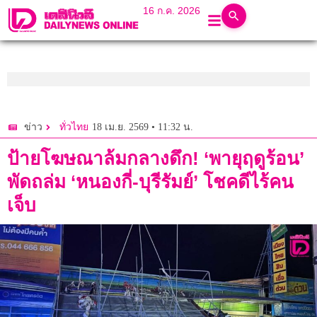
16 ก.ค. 2026
18 เม.ย. 2569 • 11:32 น.
ข่าว
ทั่วไทย
ป้ายโฆษณาล้มกลางดึก! ‘พายุฤดูร้อน’
พัดถล่ม ‘หนองกี่-บุรีรัมย์’ โชคดีไร้คน
เจ็บ