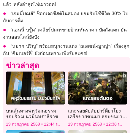
แล้ว หลังล่าสุดไฟเผาวอด!
“เจมมี่เจมส์” ช็อกเจอซีสต์ในสมอง ยอมรับใช้ชีวิต 30% ไป
กับการดื่ม!
‘แอนนี่ บรู๊ค’ เคลียร์ปมเทขายบ้านหั่นราคา ปัดถังแตก ยัน
งานออนไลน์ยังปัง
“หมาก ปริญ” พร้อมสนุกงานแต่ง “ณเดชน์-ญาญ่า” เรื่องลูก
กับ “คิมเบอร์ลี่” ยังก่อนเพราะเพิ่งรับละคร!
ข่าวล่าสุด
บนเส้นทางพหุวัฒนธรรม
แกะรอยผับลับปาร์ตี้ยาโยง
รอบรั้ว ม.นวมินทราธิราช
เครือข่ายชนเผ่า ลอบขนยาน
รกสามเหลี่ยมทองคำ
19 กรกฎาคม 2569
12:44 น.
19 กรกฎาคม 2569
12:38 น.