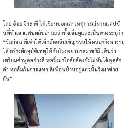
โดย อ้อย จิระวดี ได้เขียนบอกเล่าเหตุการณ์ผ่านแคปชั่
นที่ทำเอาแฟนคลับอ่านแล้วทั้งเอ็นดูและเป็นห่วงระบุว่า 
“วันก่อน พี่เต่าให้เด็กอัดคลิปเชิญชวนให้คนมาวิ่งหาราย
ได้ สร้างตึกอุบัติเหตุให้กับโรงพยาบาลราชวิถี เห็นว่า
เตรียมคำพูดอย่างดี พอวิ่งมาใกล้กล้องยังไม่ทันได้พูดสัก
คำ หกล้มก้นกระแทก ดีเพื่อนบ้านอยู่แถวนั้นวิ่งมาช่วย
กัน”