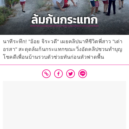
นาทีระทึก! "อ้อย จิระวดี" เผยคลิปนาทีชีวิตพี่สาว "เต่า
อรสา" สะดุดล้มก้นกระแทกขณะวิ่งอัดคลิปชวนทำบุญ
โชคดีเพื่อนบ้านรวบตัวช่วยทันก่อนหัวฟาดพื้น