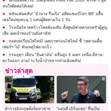
เตรียมตั้งตารอ “Dailynews Food Fair 2026” ครั้งที่ 2 ผู้ที่
สนใจติดต่อได้เลย!
พลังแฟนคลับ! “อำนาจ รื่นเริง” อดีตแชมป์โลก IBF ปลื้ม
เพจใหม่พุ่งทะลุ 1 แสนผู้ติดตามใน 1 วัน
โรงเบียร์ลาดพร้าวโพสต์แจงยิบ ตั้งศูนย์ช่วยครอบครัวผู้สูญ
เสีย เผยเจ้าของร้านยังสาหัส!
ถอดบทเรียนไฟไหม้! เผยภาพก่อนไฟไหม้ ชี้ ‘เพดานเตี้ย-
เฟอร์ฯ ไม้’ ต้นเหตุไฟลามเร็ว
กรมอุตุฯ เตือน “อันดามัน” คลื่นสูง 4 เมตร เหนือ-อีสาน-
ตะวันออก อ่วม! ระวังน้ำป่าหลากท่วมฉับพลัน!
ข่าวล่าสุด
ตำรวจอังกฤษตั้งข้อหาชาย
“แอนดี เบิร์นแฮม” ขึ้นเป็น