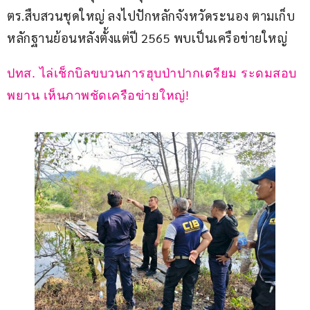
ตร.สืบสวนชุดใหญ่ ลงไปปักหลักจังหวัดระนอง ตามเก็บ
หลักฐานย้อนหลังตั้งแต่ปี 2565 พบเป็นเครือข่ายใหญ่
ปทส. ไล่เช็กบิลขบวนการฮุบป่าปากเตรียม ระดมสอบ
พยาน เห็นภาพชัดเครือข่ายใหญ่!