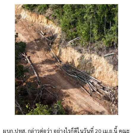
ผบก.ปทส. กล่าวต่อว่า อย่างไรก็ดีในวันที่ 20 เม.ย.นี้ คณะ