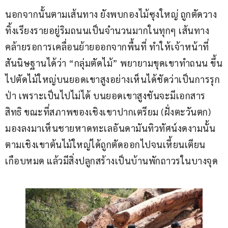
นอกจากนั้นตามเส้นทาง ยังพบกองไม้ซุงใหญ่ ถูกตัดวาง
ทิ้งเรียงรายอยู่ริมถนนเป็นจำนวนมากในทุกๆ เส้นทาง
คล้ายรอการเคลื่อนย้ายออกจากพื้นที่ ทำให้เจ้าหน้าที่
สันนิษฐานได้ว่า “กลุ่มตัดไม้” พยายามขุดเขาทำถนน ขึ้น
ไปตัดไม้ใหญ่บนยอดเขาสูงอย่างเห็นได้ชัดว่าเป็นการรุก
ป่า เพราะเป็นไปไม่ได้ บนยอดเขาสูงชันจะมีเอกสาร
สิทธิ ขณะที่สภาพของเชิงเขาปากเตรียม (ฝั่งตะวันตก) 
มองลงมาเห็นชายหาดทะเลอันดามันทิวทัศน์งดงามนั้น 
ตามเชิงเขาต้นไม้ใหญ่ได้ถูกตัดออกไปจนเหี้ยนเตียน
เกือบหมด แล้วมีสิ่งปลูกสร้างเป็นบ้านพักถาวรในบางจุด