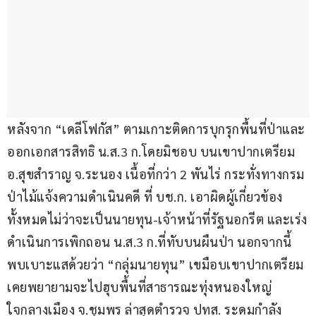
หลังจาก “เดลีโฟกัส” ตามเกาะติดการบุกรุกพื้นที่ป่าและ
ออกเอกสารสิทธิ น.ส.3 ก.โดยมิชอบ บนเขาปากเตรียม 
อ.สุขสำราญ จ.ระนอง เนื้อที่กว่า 2 พันไร่ กระทั่งทางกรม
ป่าไม้แจ้งความดำเนินคดี ที่ บช.ก. เอาผิดผู้เกี่ยวข้อง
ทั้งหมดไม่ว่าจะเป็นนายทุน-เจ้าหน้าที่รัฐนอกรีต และเร่ง
ดำเนินการเพิกถอน น.ส.3 ก.ที่ทับบนผืนป่า นอกจากนี้
พบเบาะแสด้วยว่า “กลุ่มนายทุน” เขมือบเขาปากเตรียม 
เคยพยายามจะไปฮุบพื้นที่สาธารณะทุ่งหนองใหญ่ 
ใจกลางเมือง จ.ชุมพร ล่าสุดตำรวจ ปทส. ระดมกำลัง 