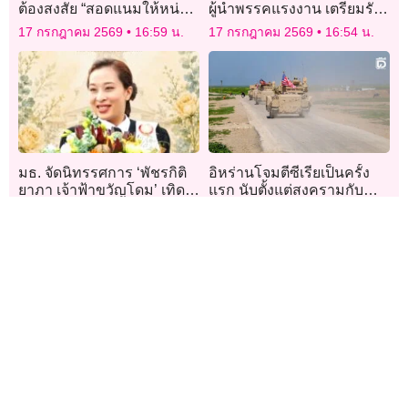
ต้องสงสัย “สอดแนมให้หน่วย
ผู้นำพรรคแรงงาน เตรียมรับ
ข่าวกรองอิหร่าน”
ตำแหน่งนายกฯอังกฤษ
17 กรกฎาคม 2569
16:59 น.
17 กรกฎาคม 2569
16:54 น.
สัปดาห์หน้า
มธ. จัดนิทรรศการ ‘พัชรกิติ
อิหร่านโจมตีซีเรียเป็นครั้ง
ยาภา เจ้าฟ้าขวัญโดม’ เทิด
แรก นับตั้งแต่สงครามกับ
พระเกียรติพระผู้ทรงเป็นแรง
สหรัฐปะทุ
17 กรกฎาคม 2569
16:47 น.
17 กรกฎาคม 2569
16:42 น.
บันดาลใจนิรันดร์
อ่านความจริง อ่านเดลินิวส์
ข่าวเดลินิวส์
ไลฟ์สไตล์