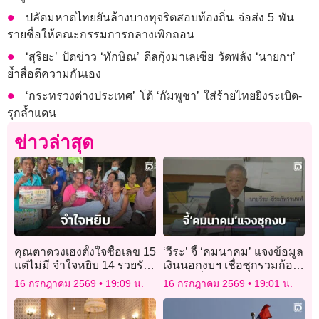
ปลัดมหาดไทยยันล้างบางทุจริตสอบท้องถิ่น จ่อส่ง 5 พัน
รายชื่อให้คณะกรรมการกลางเพิกถอน
‘สุริยะ’ ปัดข่าว ‘ทักษิณ’ ดีลกุ้งมาเลเซีย วัดพลัง ‘นายกฯ’
ย้ำสื่อตีความกันเอง
‘กระทรวงต่างประเทศ’ โต้ ‘กัมพูชา’ ใส่ร้ายไทยยิงระเบิด-
รุกล้ำแดน
ข่าวล่าสุด
คุณตาดวงเฮงตั้งใจซื้อเลข 15
‘วีระ’ จี้ ‘คมนาคม’ แจงข้อมูล
แต่ไม่มี จำใจหยิบ 14 รวยรับ
เงินนอกงบฯ เชื่อซุกรวมก้อน
6 ล้านบาท
โต 5 หมื่นล้าน
16 กรกฎาคม 2569
19:09 น.
16 กรกฎาคม 2569
19:01 น.