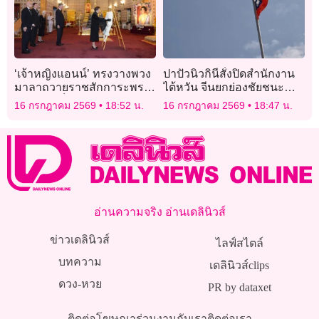
‘เจ้าหญิงแอนน์’ ทรงวางพวง
ปาปัวนิวกินีสั่งปิดสำนักงาน
มาลาถวายราชสักการะพระ
ไต้หวัน จีนยกย่องชัยชนะ
โกศ ‘สมเด็จพระพันปีหลวง-
ทางการทูต
16 กรกฎาคม 2569
18:52 น.
16 กรกฎาคม 2569
18:47 น.
เจ้าฟ้าพัชรกิติยาภาฯ’
อ่านความจริง อ่านเดลินิวส์
ข่าวเดลินิวส์
ไลฟ์สไตล์
บทความ
เดลินิวส์clips
ดวง-หวย
PR by dataxet
ติดต่อโฆษณา
ร่วมงานกับเรา
ติดต่อเรา