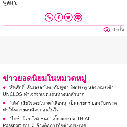
พูดมา.
0 ครั้ง
ข่าวยอดนิยมในหมวดหมู่
​‘สีหศักดิ์’ ลั่นเจรจาไทย-กัมพูชา ปิดประตู หลังเขมรเข้า
UNCLOS ทำเจรจาเขตแดนทางบกลำบาก
‘เท้ง’ เสียใจเคยโหวต ‘เสี่ยหนู’ เป็นนายกฯ ยอมรับพรรค
ทำให้หลายคนมีตะกอนในใจ
‘ไอซ์’ โวย ‘ไชยชนก’ เบี้ยวแจงปม TH-AI
Passport รอบ 3 อ้างติดภารกิจต่างประเทศ