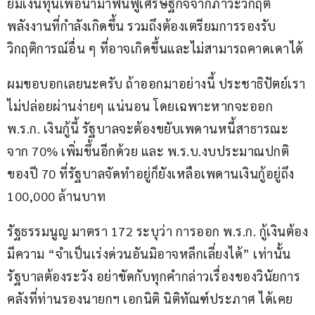
ยมเงินทุนเพื่อนำมาฟื้นฟูเศรษฐกิจจากภาวะวิกฤติ
พลังงานที่กำลังเกิดขึ้น รวมถึงต้องเตรียมการรองรับ
วิกฤติการณ์อื่น ๆ ที่อาจเกิดขึ้นและไม่สามารถคาดเดาได้
ผมขอบอกเลยนะครับ ถ้าออกมาอย่างนี้ ประชาธิปัตย์เรา
ไม่ปล่อยผ่านง่ายๆ แน่นอน โดยเฉพาะหากจะออก 
พ.ร.ก. เงินกู้นี้ รัฐบาลจะต้องขยับเพดานหนี้สาธารณะ
จาก 70% เพิ่มขึ้นอีกด้วย และ พ.ร.บ.งบประมาณปกติ
ของปี 70 ที่รัฐบาลจัดทำอยู่ก็ยังเหลือเพดานเงินกู้อยู่ถึง 
100,000 ล้านบาท 
รัฐธรรมนูญ มาตรา 172 ระบุว่า การออก พ.ร.ก. กู้เงินต้อง
มีความ “จำเป็นเร่งด่วนอันมิอาจหลีกเลี่ยงได้” เท่านั้น  
รัฐบาลต้องระวัง อย่าขัดกับทุกคำกล่าวเรื่องของวินัยการ
คลังที่ท่านรองนายกฯ เอกนิติ นิติทัณฑ์ประภาศ ได้เคย