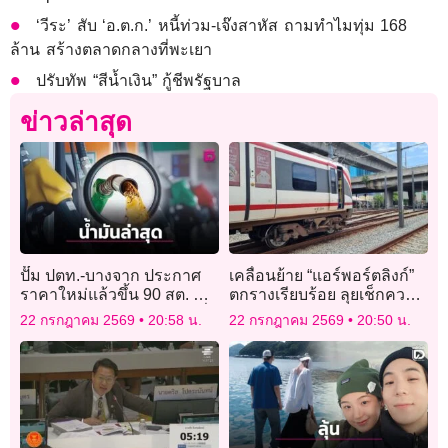
‘วีระ’ สับ ‘อ.ต.ก.’ หนี้ท่วม-เจ๊งสาหัส ถามทำไมทุ่ม 168
ล้าน สร้างตลาดกลางที่พะเยา
ปรับทัพ “สีน้ำเงิน” กู้ชีพรัฐบาล
ข่าวล่าสุด
ปั๊ม ปตท.-บางจาก ประกาศ
เคลื่อนย้าย “แอร์พอร์ตลิงก์”
ราคาใหม่แล้วขึ้น 90 สต. ทุก
ตกรางเรียบร้อย ลุยเช็กความ
ชนิดตาม กบน. แจงยิบเหตุที่
ปลอดภัย เปิดบริการปกติพรุ่ง
22 กรกฎาคม 2569
20:58 น.
22 กรกฎาคม 2569
20:50 น.
ต้องขึ้น
นี้