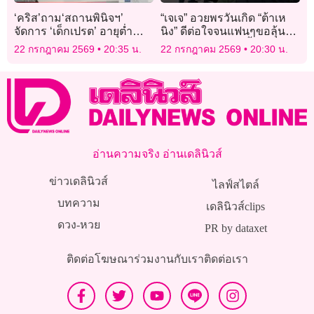
‘คริส’ถาม‘สถานพินิจฯ’
“เจเจ” อวยพรวันเกิด “ต้าเห
จัดการ ‘เด็กเปรต’ อายุต่ำ
นิง” ดีต่อใจจนแฟนๆขอลุ้นให้
กว่า15 ปี ทำผิด – ไม่ต้องรับ
กลับมารักกันอีกครั้ง!
22 กรกฎาคม 2569
20:35 น.
22 กรกฎาคม 2569
20:30 น.
โทษอย่างไร
อ่านความจริง อ่านเดลินิวส์
ข่าวเดลินิวส์
ไลฟ์สไตล์
บทความ
เดลินิวส์clips
ดวง-หวย
PR by dataxet
ติดต่อโฆษณา
ร่วมงานกับเรา
ติดต่อเรา