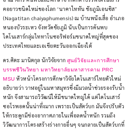
คอยาวชนิดใหม่ของโลก ‘นาคาไททัน ชัยภูมิเอนซิส’ 
(Nagatitan chaiyaphumensis) ณ บ้านพนังเสื่อ อำเภอ
หนองบัวระเหว จังหวัดชัยภูมิ นับเป็นการค้นพบ
ไดโนเสาร์กลุ่มไททาโนซอริฟอร์มขนาดใหญ่ที่สุดของ
ประเทศไทยและเอเชียตะวันออกเฉียงใต้
ดร.ศิตะ มานิตกุล นักวิจัยจาก 
ศูนย์วิจัยและการศึกษา
บรรพชีวินวิทยา มหาวิทยาลัยมหาสารคาม PRC 
 หัวหน้าโครงการศึกษาวิจัยไดโนเสาร์ไทยตัวใหม่ 
MSU
อธิบายว่า วาฬอยู่ในมหาสมุทรซึ่งมีมวลน้ำช่วยรองรับน้ำ
หนัก จึงสามารถวิวัฒน์ให้มีขนาดใหญ่ได้ แต่ไดโนเสาร์
ซอโรพอดนั้นน่าทึ่งมาก เพราะเป็นสัตว์บก มันจึงปรับตัว
ให้กระดูกมีช่องอากาศภายในเพื่อลดน้ำหนัก รวมถึง
วิวัฒนาการโครงสร้างร่างกายอื่นๆ จนกลายเป็นสัตว์บกที่