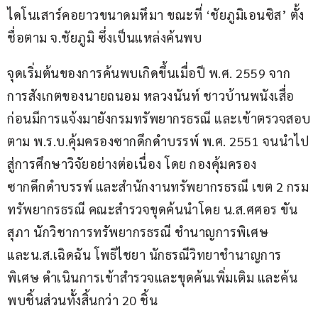
ไดโนเสาร์คอยาวขนาดมหึมา ขณะที่ ‘ชัยภูมิเอนซิส’ ตั้ง
ชื่อตาม จ.ชัยภูมิ ซึ่งเป็นแหล่งค้นพบ
จุดเริ่มต้นของการค้นพบเกิดขึ้นเมื่อปี พ.ศ. 2559 จาก
การสังเกตของนายถนอม หลวงนันท์ ชาวบ้านพนังเสื่อ 
ก่อนมีการแจ้งมายังกรมทรัพยากรธรณี และเข้าตรวจสอบ
ตาม พ.ร.บ.คุ้มครองซากดึกดำบรรพ์ พ.ศ. 2551 จนนำไป
สู่การศึกษาวิจัยอย่างต่อเนื่อง โดย กองคุ้มครอง
ซากดึกดำบรรพ์ และสำนักงานทรัพยากรธรณี เขต 2 กรม
ทรัพยากรธรณี คณะสำรวจขุดค้นนำโดย น.ส.ศศอร ขัน
สุภา นักวิชาการทรัพยากรธรณี ชำนาญการพิเศษ 
และน.ส.เฉิดฉัน โพธิไชยา นักธรณีวิทยาชำนาญการ
พิเศษ ดำเนินการเข้าสำรวจและขุดค้นเพิ่มเติม และค้น
พบชิ้นส่วนทั้งสิ้นกว่า 20 ชิ้น