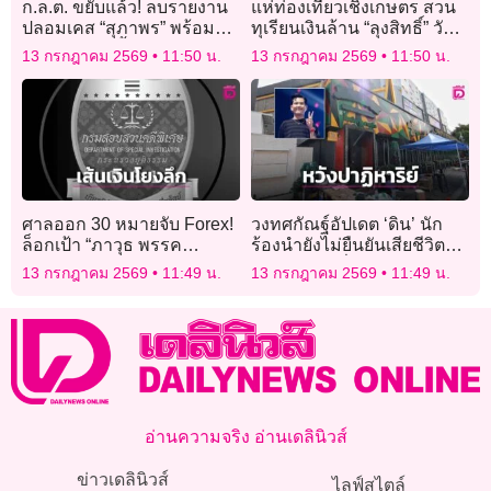
ก.ล.ต. ขยับแล้ว! ลบรายงาน
แห่ท่องเที่ยวเชิงเกษตร สวน
ปลอมเคส “สุภาพร” พร้อมจับ
ทุเรียนเงินล้าน “ลุงสิทธิ์” วัย
มือตำรวจไล่บี้คนลงข้อมูล
90 ปี
13 กรกฎาคม 2569
11:50 น.
13 กรกฎาคม 2569
11:50 น.
เท็จ
ศาลออก 30 หมายจับ Forex!
วงทศกัณฐ์อัปเดต ‘ดิน’ นัก
ล็อกเป้า “ภาวุธ พรรค
ร้องนำยังไม่ยืนยันเสียชีวิต
ประชาชน” เส้นเงินโยงลึก
ครอบครัว-เพื่อนหวังปาฎิหา
13 กรกฎาคม 2569
11:49 น.
13 กรกฎาคม 2569
11:49 น.
เกิน 28 ล้าน
ริย์
อ่านความจริง อ่านเดลินิวส์
ข่าวเดลินิวส์
ไลฟ์สไตล์