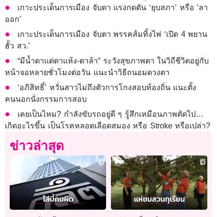
เกาะประเด็นการเมือง จับตา แรงกดดัน ‘ยุบสภา’ หรือ ‘ลา
ออก’
เกาะประเด็นการเมือง จับตา พรรคส้มทิ้งไพ่ ‘เปิด 4 พยาน
ฮั้ว สว.’
“มีน้ำตาแต่ตาแห้ง-ตาล้า” ระวังสุขภาพตา ในวิถีชีวิตอยู่กับ
หน้าจอหลายชั่วโมงต่อวัน แนะนำวิธีถนอมดวงตา
‘อภิสิทธิ์’ หวั่นสาวไม่ถึงตัวการโกงสอบท้องถิ่น แนะตั้ง
คนนอกนั่งกรรมการสอบ
เคยเป็นไหม? กำลังขับรถอยู่ดี ๆ รู้สึกเหมือนภาพตัดไป…
เกิดอะไรขึ้น เป็นโรคหลอดเลือดสมอง หรือ Stroke หรือเปล่า?
ข่าวล่าสุด