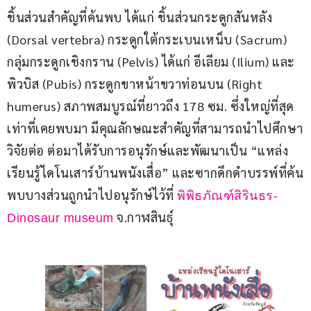
ชิ้นส่วนสำคัญที่ค้นพบ ได้แก่ ชิ้นส่วนกระดูกสันหลัง 
(Dorsal vertebra) กระดูกใต้กระเบนเหน็บ (Sacrum) 
กลุ่มกระดูกเชิงกราน (Pelvis) ได้แก่ อีเลียม (Ilium) และ
พิวบิส (Pubis) กระดูกขาหน้าขวาท่อนบน (Right 
humerus) สภาพสมบูรณ์ที่ยาวถึง 178 ซม. ซึ่งใหญ่ที่สุด
เท่าที่เคยพบมา มีคุณลักษณะสำคัญที่สามารถนำไปศึกษา
วิจัยต่อ ต่อมาได้รับการอนุรักษ์และพัฒนาเป็น “แหล่ง
เรียนรู้ไดโนเสาร์บ้านพนังเสื่อ” และซากดึกดำบรรพ์ที่ค้น
พบบางส่วนถูกนำไปอนุรักษ์ไว้ที่ 
พิพิธภัณฑ์สิรินธร-
 จ.กาฬสินธุ์
Dinosaur museum