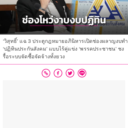
‘วิสุทธิ์’ แฉ 3 ประตูกฎหมายอภินิหารเปิดช่องผลาญงบทำ
‘ปฏิทินประกันสังคม’ แบบไร้คู่แข่ง ‘พรรคประชาชน’ ชง
รื้อระบบจัดซื้อจัดจ้างทั้งยวง