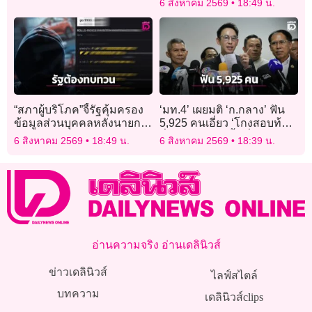
6 สิงหาคม 2569
18:49 น.
ไอเอส
“สภาผู้บริโภค”จี้รัฐคุ้มครอง
‘มท.4’ เผยมติ ‘ก.กลาง’ ฟัน
ข้อมูลส่วนบุคคลหลังนายกฯ
5,925 คนเอี่ยว ‘โกงสอบท้อง
ยังโดน
ถิ่น’ ส่ง ‘อปท.’ พื้นที่ต้นสังกัด
6 สิงหาคม 2569
18:49 น.
6 สิงหาคม 2569
18:39 น.
ถอดถอน ขีดเส้นจบภายใน
‘สิ้นเดือน ส.ค.’
อ่านความจริง อ่านเดลินิวส์
ข่าวเดลินิวส์
ไลฟ์สไตล์
บทความ
เดลินิวส์clips