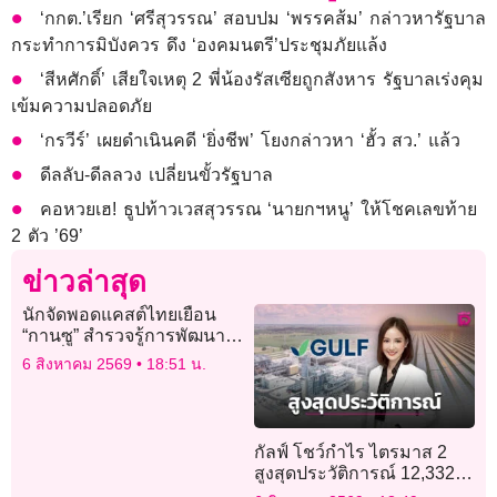
‘กกต.’เรียก ‘ศรีสุวรรณ’ สอบปม ‘พรรคส้ม’ กล่าวหารัฐบาล
กระทำการมิบังควร ดึง ‘องคมนตรี’ประชุมภัยแล้ง
‘สีหศักดิ์’ เสียใจเหตุ 2 พี่น้องรัสเซียถูกสังหาร รัฐบาลเร่งคุม
เข้มความปลอดภัย
‘กรวีร์’ เผยดำเนินคดี ‘ยิ่งชีพ’ โยงกล่าวหา ‘ฮั้ว สว.’ แล้ว
ดีลลับ-ดีลลวง เปลี่ยนขั้วรัฐบาล
คอหวยเฮ! ธูปท้าวเวสสุวรรณ ‘นายกฯหนู’ ให้โชคเลขท้าย
2 ตัว ’69’
ข่าวล่าสุด
นักจัดพอดแคสต์ไทยเยือน
“กานซู” สำรวจรู้การพัฒนา
ท้องถิ่น
6 สิงหาคม 2569
18:51 น.
กัลฟ์ โชว์กำไร ไตรมาส 2
สูงสุดประวัติการณ์ 12,332
ล้าน จากธุรกิจพลังงาน – เอ