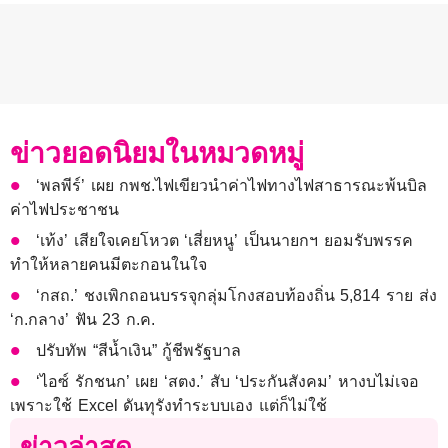
ข่าวยอดนิยมในหมวดหมู่
‘พลพีร์’ เผย กพช.ไฟเขียวนำค่าไฟทางไฟสาธารณะพ้นบิล
ค่าไฟประชาชน
‘เท้ง’ เสียใจเคยโหวต ‘เสี่ยหนู’ เป็นนายกฯ ยอมรับพรรค
ทำให้หลายคนมีตะกอนในใจ
‘กสถ.’ ชงเพิกถอนบรรจุกลุ่มโกงสอบท้องถิ่น 5,814 ราย ส่ง
‘ก.กลาง’ ฟัน 23 ก.ค.
ปรับทัพ “สีน้ำเงิน” กู้ชีพรัฐบาล
‘ไอซ์ รักชนก’ เผย ‘สตง.’ สับ ‘ประกันสังคม’ หางบไม่เจอ
เพราะใช้ Excel ดันทุรังทำระบบเอง แต่ก็ไม่ใช้
ข่าวล่าสุด