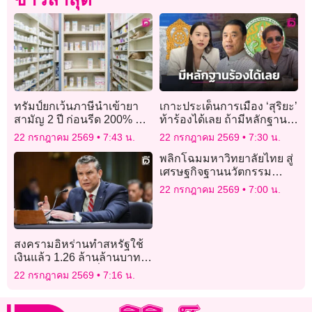
ทรัมป์ยกเว้นภาษีนำเข้ายา
เกาะประเด็นการเมือง ‘สุริยะ’
สามัญ 2 ปี ก่อนรีด 200% ดัน
ท้าร้องได้เลย ถ้ามีหลักฐาน
ผลิตในสหรัฐ
เรียกรับผลประโยชน์
22 กรกฎาคม 2569
7:43 น.
22 กรกฎาคม 2569
7:30 น.
พลิกโฉมมหาวิทยาลัยไทย สู่
เศรษฐกิจฐานนวัตกรรม
สากล ถอดรหัสโครงการ
22 กรกฎาคม 2569
7:00 น.
CIOX 2026: ปั้นผู้นำ
นวัตกรรมระดับสูง
สงครามอิหร่านทำสหรัฐใช้
เงินแล้ว 1.26 ล้านล้านบาท
รัฐบาลเร่งของบเพิ่ม
22 กรกฎาคม 2569
7:16 น.