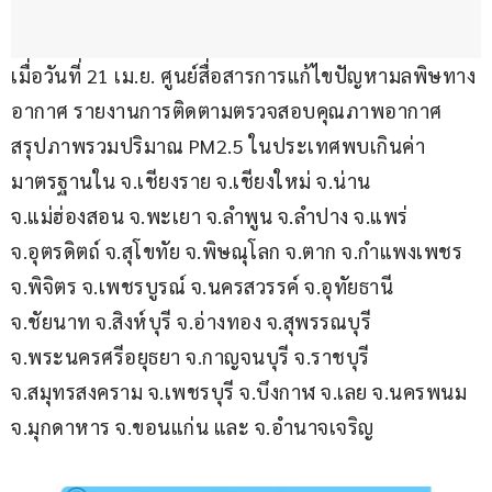
เมื่อวันที่ 21 เม.ย. ศูนย์สื่อสารการแก้ไขปัญหามลพิษทาง
อากาศ รายงานการติดตามตรวจสอบคุณภาพอากาศ 
สรุปภาพรวมปริมาณ PM2.5 ในประเทศพบเกินค่า
มาตรฐานใน จ.เชียงราย จ.เชียงใหม่ จ.น่าน 
จ.แม่ฮ่องสอน จ.พะเยา จ.ลำพูน จ.ลำปาง จ.แพร่ 
จ.อุตรดิตถ์ จ.สุโขทัย จ.พิษณุโลก จ.ตาก จ.กำแพงเพชร 
จ.พิจิตร จ.เพชรบูรณ์ จ.นครสวรรค์ จ.อุทัยธานี 
จ.ชัยนาท จ.สิงห์บุรี จ.อ่างทอง จ.สุพรรณบุรี 
จ.พระนครศรีอยุธยา จ.กาญจนบุรี จ.ราชบุรี 
จ.สมุทรสงคราม จ.เพชรบุรี จ.บึงกาฬ จ.เลย จ.นครพนม 
จ.มุกดาหาร จ.ขอนแก่น และ จ.อำนาจเจริญ