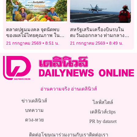
ตลาดปฐมมงคล จุดนัดพบ
สหรัฐเสริมเครื่องบินรบใน
ของผลไม้ไทยคุณภาพ ใน
ตะวันออกกลาง ท่ามกลางศึก
กิจกรรม “Thailand : The
อิหร่านตึงเครียด
21 กรกฎาคม 2569
8:51 น.
21 กรกฎาคม 2569
8:49 น.
Land of Tropical Fruits
2026”
อ่านความจริง อ่านเดลินิวส์
ข่าวเดลินิวส์
ไลฟ์สไตล์
บทความ
เดลินิวส์clips
ดวง-หวย
PR by dataxet
ติดต่อโฆษณา
ร่วมงานกับเรา
ติดต่อเรา