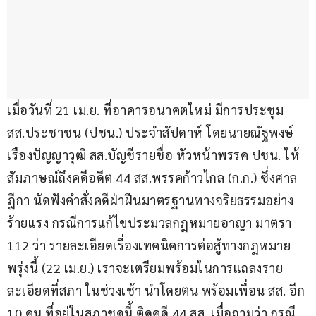
เมื่อวันที่ 21 เม.ย. ที่อาคารอนาคตใหม่ มีการประชุม 
สส.ประชาชน (ปชน.) ประจำสัปดาห์ โดยนายณัฐพงษ์ 
เรืองปัญญาวุฒิ สส.บัญชีรายชื่อ หัวหน้าพรรค ปชน. ให้
สัมภาษณ์ถึงคดีอดีต 44 สส.พรรคก้าวไกล (ก.ก.) ซึ่งศาล
ฎีกา นัดฟังคำสั่งคดีฝ่าฝืนมาตรฐานทางจริยธรรมอย่าง
ร้ายแรง กรณีการแก้ไขประมวลกฎหมายอาญา มาตรา 
112 ว่า รายละเอียดเรื่องเทคนิคการต่อสู้ทางกฎหมาย 
พรุ่งนี้ (22 เม.ย.) เราจะเตรียมพร้อมในการแถลงราย
ละเอียดที่สภา ในช่วงเช้า นำโดยตน พร้อมเพื่อน สส. อีก 
10 คน ที่อยู่ในสภาชุดนี้ ติดคดี 44 สส. เมื่อถามว่า กรณี