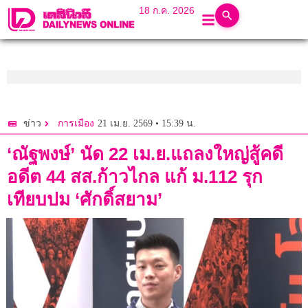
18 ก.ค. 2026
21 เม.ย. 2569 • 15:39 น.
ข่าว
การเมือง
‘ณัฐพงษ์’ นัด 22 เม.ย.แถลงใหญ่สู้คดี
อดีต 44 สส.ก้าวไกล แก้ ม.112 รุก
เทียบปม ‘ศักดิ์สยาม’