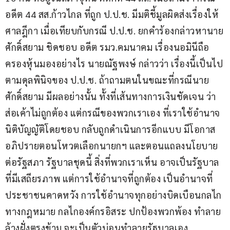
อดีต 44 สส.ก้าวไกล ที่ถูก ป.ป.ช. มีมติชี้มูลผิดส่งเรื่องให้
ศาลฎีกา เมื่อเทียบกับกรณี ป.ป.ช. ยกคำร้องกล่าวหานาย
ศักดิ์สยาม ชิดชอบ อดีต รมว.คมนาคม เรื่องนอมินีถือ
ครองหุ้นมองอย่างไร นายณัฐพงษ์ กล่าวว่า เรื่องนี้เป็นไป
ตามดุลพินิจของ ป.ป.ช. ถ้าถามตนในขณะที่กรณีนาย
ศักดิ์สยาม มีผลอย่างนั้น ทั้งที่เส้นทางการเงินชัดเจน ว่า
ส่อเค้าไม่ถูกต้อง แต่กรณีของพวกเราเอง ที่เราใช้อำนาจ
นิติบัญญัติโดยชอบ กลับถูกดำเนินการอีกแบบ มีโอกาส
อภิปรายตอนโหวตเลือกนายกฯ และตอนแถลงนโยบาย
ต่อรัฐสภา รัฐบาลชุดนี้ สิ่งที่พวกเราเห็น อาจเป็นรัฐบาล
ที่มีเสถียรภาพ แต่การใช้อำนาจที่ถูกต้อง เป็นอำนาจที่
ประชาชนคาดหวัง การใช้อำนาจทุกอย่างบิดเบือนกลไก
ทางกฎหมาย กลไกองค์กรอิสระ ปกป้องพวกพ้อง ทำลาย
ล้างฝั่งตรงข้าม จะเป็นตัวบ่อนทำลายรัฐบาลเอง