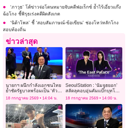
‘ภาวุธ’ โต้ข่าวจ่อโดนหมายจับคดีฟอเร็กซ์ ย้ำไร้เอี่ยวแก๊ง
ฉ้อโกง ชี้พิรุธเร่งคดีผิดสังเกต
‘นิด้าโพล’ ชี้ ‘สอบสัมภาษณ์-ข้อเขียน’ ช่องโหว่หลักโกง
สอบท้องถิ่น
ข่าวล่าสุด
นายกฯ ผนึกกำลังเอกชนไทย
SeoulStation : ‘นัมจูฮยอก’
ย้ำชัดรัฐบาลพร้อมเป็น ‘หัว
สลัดลุคอบอุ่นคัมแบ๊กบทโหด
หมู่ทะลวงฟัน’ เปิดทางลงทุน
จับคู่ ‘โนยุนซอ’ ไขคดีลี้ลับใน
18 กรกฎาคม 2569
14:04 น.
18 กรกฎาคม 2569
14:00 น.
‘The East Palace’