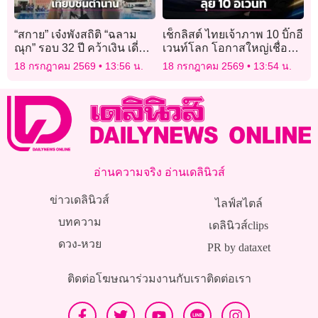
“สกาย” เจ๋งพังสถิติ “ฉลาม
เช็กลิสต์ ไทยเจ้าภาพ 10 บิ๊กอี
ณุก” รอบ 32 ปี คว้าเงิน เดี่ยว
เวนท์โลก โอกาสใหญ่เชื่อมสู่
ผสม 200 ม. “มาเรีย” ฟอร์ม
โลก
18 กรกฎาคม 2569
13:56 น.
18 กรกฎาคม 2569
13:54 น.
แจ่ม คว้าทอง “ศึกเอเชียนเอ
จกรุ๊ป 2026”
อ่านความจริง อ่านเดลินิวส์
ข่าวเดลินิวส์
ไลฟ์สไตล์
บทความ
เดลินิวส์clips
ดวง-หวย
PR by dataxet
ติดต่อโฆษณา
ร่วมงานกับเรา
ติดต่อเรา