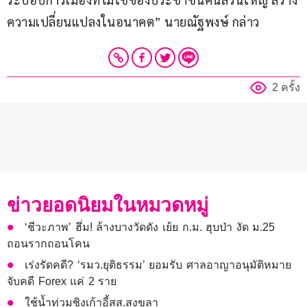
ความเปลี่ยนแปลงในอนาคต” นายณัฐพงษ์ กล่าว
2 ครั้ง
ข่าวยอดนิยมในหมวดหมู่
‘ชีวะภาพ’ ฮึ่ม! ล้างบางวัดดัง เย้ย ก.ม. ฮุบป่า งัด ม.25
ถอนรากถอนโคน
เร่งรัดคดี? ‘รมว.ยุติธรรม’ ยอมรับ ศาลอาญาอนุมัติหมาย
จับคดี Forex แค่ 2 ราย
ใช้น้ำท่วมชิงเก้าอี้สส.สงขลา