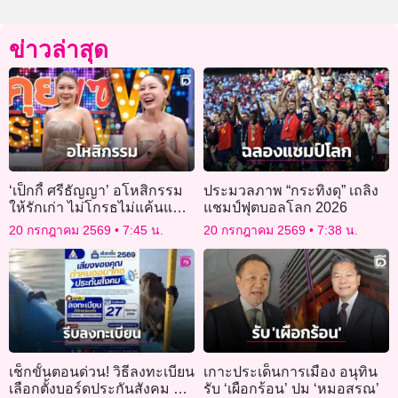
ข่าวล่าสุด
‘เป็กกี้ ศรีธัญญา’ อโหสิกรรม
ประมวลภาพ “กระทิงดุ” เถลิง
ให้รักเก่า ไม่โกรธไม่แค้นแล้ว
แชมป์ฟุตบอลโลก 2026
ด้าน ‘คิว’ ประกาศพร้อมแต่ง
20 กรกฎาคม 2569
7:45 น.
20 กรกฎาคม 2569
7:38 น.
ตลอด!
เช็กขั้นตอนด่วน! วิธีลงทะเบียน
เกาะประเด็นการเมือง อนุทิน
เลือกตั้งบอร์ดประกันสังคม ยื่น
รับ ‘เผือกร้อน’ ปม ‘หมอสรณ’