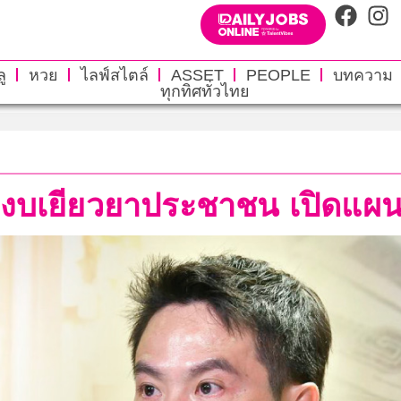
ู
หวย
ไลฟ์สไตล์
ASSET
PEOPLE
บทความ
ทุกทิศทั่วไทย
นงบเยียวยาประชาชน เปิดแผ