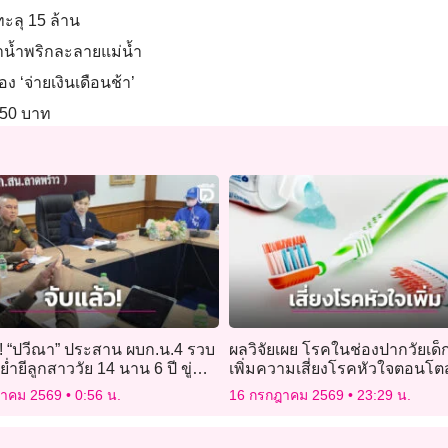
ทะลุ 15 ล้าน
ำน้ำพริกละลายแม่น้ำ
อง ‘จ่ายเงินเดือนช้า’
650 บาท
!! “ปวีณา” ประสาน ผบก.น.4 รวบ
ผลวิจัยเผย โรคในช่องปากวัยเด
งย่ำยีลูกสาววัย 14 นาน 6 ปี ขู่ฆ่า
เพิ่มความเสี่ยงโรคหัวใจตอนโตสู
45%
ฎาคม 2569
0:56 น.
16 กรกฎาคม 2569
23:29 น.