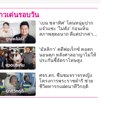
่าวเด่นรอบวัน
‘เบน ชลาทิศ’ โดนหนุ่มปาก
แจ๋วแซะ ‘ไม่ดัง’ ก่อนเห็น
สภาพสุดอนาถ ดีแต่ปากค่า
ข้าวยังให้แม่ควักจ่าย!
‘มัลลิกา’ คดีฟอเร็กซ์ คอตก
นอนคุก หลังศาลอาญาไม่ให้
ประกันชี้อัตราโทษสูง
ศจร.ตร. ชื่นชมจราจรหญิง
โครงการพระราชดำริ ช่วย
ชีวิตทารกแฝดนาทีวิกฤติ