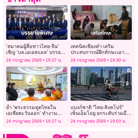
‘สมาคมผู้สื่อข่าวไทย-จีน’
เทคนิคเชียงคำ เสริม
เชิญ ‘บล.เอเอสแอล’ บรรยาย
ประสบการณ์ฝึกทักษะเอาตัว
พิเศษให้ ‘บทจ.3’
รอดพร้อมทดสอบดับไฟจาก
24 กรกฎาคม 2569
19:37 น.
24 กรกฎาคม 2569
19:30 น.
แก๊สรั่ว
ย้ำ ‘พระธรรมทูตไทยใน
แบงก์ชาติ “ไทย-สิงคโปร์”
เอเชียตะวันออก’ ทำงาน
เซ็นเอ็มโอยู ยกระดับร่วมมือ
เผยแผ่ต้องยึดพระธรรมวินัย-
ไซเบอร์ สกัดโกงดิจิทัล
24 กรกฎาคม 2569
19:27 น.
24 กรกฎาคม 2569
19:03 น.
กฎหมายแต่ละประเทศ