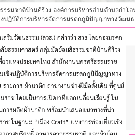
สีธรรมชาติบ้านคีรีวง องค์การบริหารส่วนตำบลกำโล
ปฏิบัติการบริหารจัดการมรดกภูมิปัญญาทางวัฒนธรร
่งเสริมวัฒนธรรม (สวธ.) กล่าวว่า สวธ.โดยกองมรดก
ัยธรรมศาสตร์ กลุ่มมัดย้อมสีธรรมชาติบ้านคีรีวง 
ที่ยวแห่งประเทศไทย สำนักงานนครศรีธรรมราช 
ชุมเชิงปฏิบัติการบริหารจัดการมรดกภูมิปัญญาทาง
รายการ ผ้าบาติก สาขางานช่างฝีมือดั้งเดิม ที่ศูนย์
รรมราช โดยเป็นการเปิดเวทีแลกเปลี่ยนเรียนรู้ ใน
วนการผลิตผ้าบาติก พร้อมนำเสนอแนวทางที่น่า
ราช ในฐานะ “เมือง Craft” แห่งการท่องเที่ยวเชิง
้งอากาศบริสุทธิ์ อาหารจากธรรมชาติ และผ้าย้อม