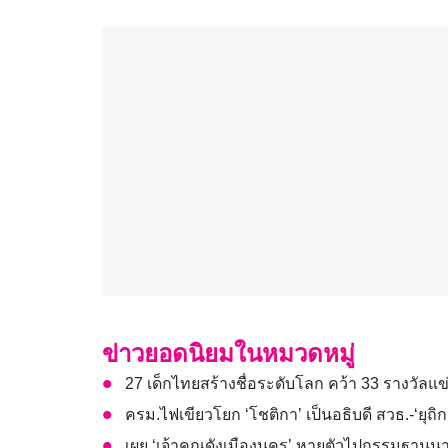
ข่าวยอดนิยมในหมวดหมู่
27 เด็กไทยสร้างชื่อระดับโลก คว้า 33 รางวัล
ครม.ไฟเขียวโยก ‘โชติกา’ เป็นอธิบดี สวธ.-‘ยุถิก
เผย ‘เจ้าคุณดังเมืองนคร’ หายตัวไปกรรมฐานนานก