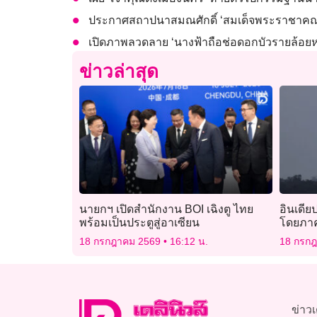
ประกาศสถาปนาสมณศักดิ์ ‘สมเด็จพระราชาคณะ
เปิดภาพลวดลาย ‘นางฟ้าถือช่อดอกบัวรายล้อยห
ข่าวล่าสุด
นายกฯ เปิดสำนักงาน BOI เฉิงตู ไทย
อินเดีย
พร้อมเป็นประตูสู่อาเซียน
โดยภาคเ
แรก
18 กรกฎาคม 2569
16:12 น.
18 กรก
ข่าวเ