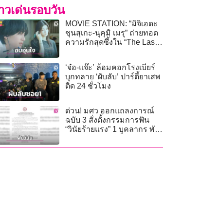
่าวเด่นรอบวัน
MOVIE STATION: “มิจิเอดะ
ชุนสุเกะ-นุคุมิ เมรุ” ถ่ายทอด
ความรักสุดซึ้งใน “The Last
Song You Left Behind”
‘จ๋อ-แจ๊ะ’ ล้อมคอกโรงเบียร์
บุกทลาย ‘ผับลับ’ ปาร์ตี้ยาเสพ
ติด 24 ชั่วโมง
ด่วน! มศว ออกแถลงการณ์
ฉบับ 3 สั่งตั้งกรรมการฟัน
“วินัยร้ายแรง” 1 บุคลากร พัน
คดีโกงสอบท้องถิ่น