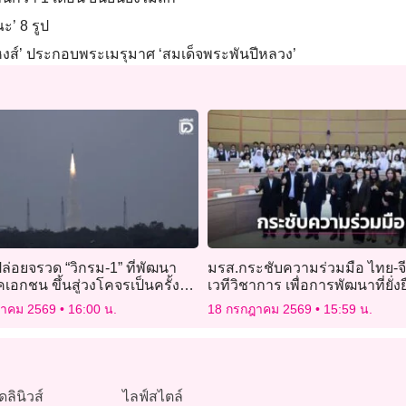
’ 8 รูป
งส์’ ประกอบพระเมรุมาศ ‘สมเด็จพระพันปีหลวง’
ปล่อยจรวด “วิกรม-1” ที่พัฒนา
มรส.กระชับความร่วมมือ ไทย-จี
อกชน ขึ้นสู่วงโคจรเป็นครั้ง
เวทีวิชาการ เพื่อการพัฒนาที่ยั่ง
ฎาคม 2569
16:00 น.
18 กรกฎาคม 2569
15:59 น.
ดลินิวส์
ไลฟ์สไตล์