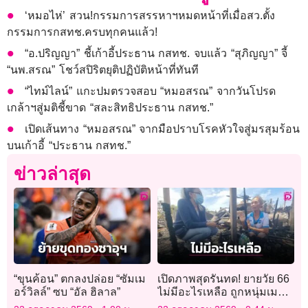
‘หมอไห่’ สวน!กรรมการสรรหาฯหมดหน้าที่เมื่อสว.ตั้ง
กรรมการกสทช.ครบทุกคนแล้ว!
“อ.ปริญญา” ชี้เก้าอี้ประธาน กสทช. จบแล้ว “สุภิญญา” จี้
“นพ.สรณ” โชว์สปิริตยุติปฏิบัติหน้าที่ทันที
“ไทม์ไลน์” แกะปมตรวจสอบ “หมอสรณ” จากวันโปรด
เกล้าฯสู่มติชี้ขาด “สละสิทธิประธาน กสทช.”
เปิดเส้นทาง “หมอสรณ” จากมือปราบโรคหัวใจสู่มรสุมร้อน
บนเก้าอี้ “ประธาน กสทช.”
ข่าวล่าสุด
“ขุนค้อน” ตกลงปล่อย “ซัมเม
เปิดภาพสุดรันทด! ยายวัย 66
อร์วิลล์” ซบ “อัล ฮิลาล”
ไม่มีอะไรเหลือ ถูกหนุ่มเมา
ยาจุดเผาไฟบ้านลามวอด 7