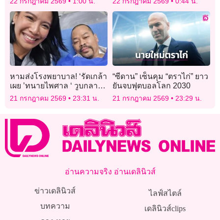
22 กรกฎาคม 2569
1:00 น.
22 กรกฎาคม 2569
0:44 น.
หลัง
หามส่งโรงพยาบาล! ‘รัดเกล้า
“ซีดาน” เซ็นคุม “ตราไก่” ยาว
เผย ’ทนายไพศาล ‘ วูบกลาง
ยันจบฟุตบอลโลก 2030
วงประชุม กมธ.พบ หัวใจเต้น
21 กรกฎาคม 2569
23:31 น.
21 กรกฎาคม 2569
23:29 น.
ผิดจังหวะ ตอนนี้ปลอดภัย
แล้ว
อ่านความจริง อ่านเดลินิวส์
ข่าวเดลินิวส์
ไลฟ์สไตล์
บทความ
เดลินิวส์clips