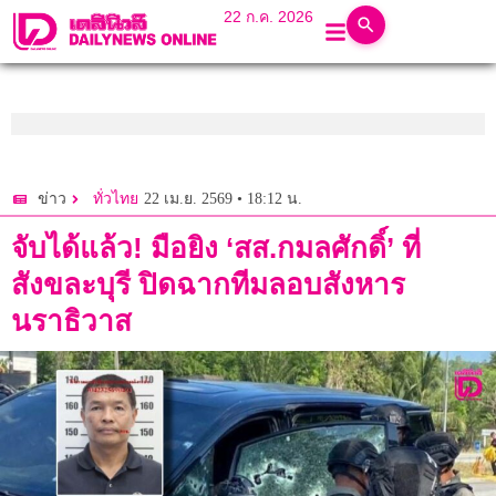
22 ก.ค. 2026
22 เม.ย. 2569 • 18:12 น.
ข่าว
ทั่วไทย
จับได้แล้ว! มือยิง ‘สส.กมลศักดิ์’ ที่
สังขละบุรี ปิดฉากทีมลอบสังหาร
นราธิวาส