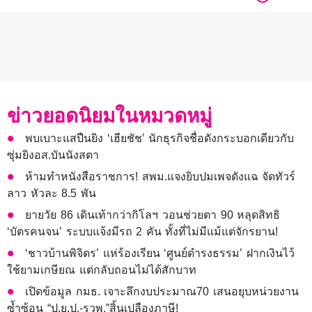
ข่าวยอดนิยมในหมวดหมู่
พบเบาะแสปืนยิง ‘เฮียชัช’ นักธุรกิจชื่อดังกระบอกเดียวกับ
ซุ่มยิงอส.บันนังสตา
ห้ามทำหนังสือราชการ! สพม.แจงยิบปมเพจดังแฉ จัดทัวร์
ลาว หัวละ 8.5 พัน
ยายวัย 86 เดินเท้ากว่ากิโลฯ วอนช่วยตา 90 หลุดสิทธิ
‘บัตรคนจน’ ระบบแจ้งมีรถ 2 คัน ทั้งที่ไม่มีแม้แต่จักรยาน!
‘ชาวบ้านพิจิตร’ แห่ร้องเรียน ‘ศูนย์ดำรงธรรม’ ฝากเงินไว้
ใช้ยามเกษียณ แต่กลับถอนไม่ได้สักบาท
เปิดข้อมูล กมธ. เจาะลึกงบประมาณ70 เสนอยุบหน่วยงาน
ซ้ำซ้อน “ป.ย.ป.-รวพ.”สิ้นเปลืองภาษี!