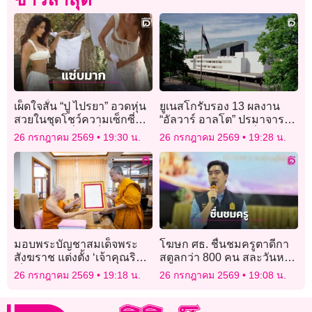
เผ็ดใจสั่น “ปู ไปรยา” อวดหุ่น
ยูเนสโกรับรอง 13 ผลงาน
สวยในชุดโชว์ความเซ็กซี่
“อัลวาร์ อาลโต” ปรมาจารย์
ตากผ้าแบบที่ใครก็ต้องหยุด
สถาปนิกฟินแลนด์ เป็นมรดก
26 กรกฎาคม 2569
19:30 น.
26 กรกฎาคม 2569
19:28 น.
มอง!
โลก
มอบพระบัญชาสมเด็จพระ
โฆษก ศธ. ชื่นชมครูตาดีกา
สังฆราช แต่งตั้ง ‘เจ้าคุณริด’
สตูลกว่า 800 คน สละวันหยุด
เป็น ‘เจ้าคณะจังหวัด
พัฒนาตนเอง หนุนลดภาระ
26 กรกฎาคม 2569
19:18 น.
26 กรกฎาคม 2569
19:08 น.
นครสวรรค์’
ครู