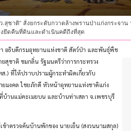
ุชาติ" สั่งยกระดับกวาดล้างพรานป่าแก่งกระจาน หลั
งยึดคืนที่ดินและดำเนินคดีถึงที่สุด
ษา อธิบดีกรมอุทยานแห่งชาติ สัตว์ป่า และพันธุ์พืช 
นายสุชาติ ชมกลิ่น รัฐมนตรีว่าการกระทรวง
.) ที่ให้ปราบปรามผู้กระทำผิดเกี่ยวกับ
ายมงคล ไชยภักดี หัวหน้าอุทยานแห่งชาติแก่ง
ที่บ้านแม่คะเมยบน และบ้านท่าเสลา จ.เพชรบุรี 
ได้เข้าตรวจค้นบ้านพักของ นายเย็น (สงวนนามสกุล) 