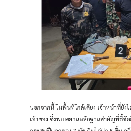
นอกจากนี้ ในพื้นที่ใกล้เคียง เจ้าหน้าที่ยั
เจ้าของ ซึ่งพบพยานหลักฐานสำคัญที่ชี้ชัด
กระสุนปืนลูกซอง 7 นัด ตีนไก่ป่า 5 ชิ้น 