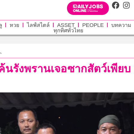
ู
หวย
ไลฟ์สไตล์
ASSET
PEOPLE
บทความ
ทุกทิศทั่วไทย
.
ค้นรังพรานเจอซากสัตว์เพียบ จ