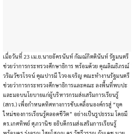
เมื่อวันที่ 23 เม.ย.นายอัครนันท์ กัณณ์กิตตินันท์ รัฐมนตรี
ช่วยว่าการกระทรวงศึกษาธิการ พร้อมด้วย คุณลิณธิภรณ์ 
วริณวัชรโรจน์ คุณปารมี ไวจงเจริญ คณะทำงานรัฐมนตรี
ช่วยว่าการกระทรวงศึกษาธิการและคณะ ลงพื้นที่พบปะ
และมอบนโยบายแก่ผู้บริหารกรมส่งเสริมการเรียนรู้ 
(สกร.) เพื่อกำหนดทิศทางการขับเคลื่อนองค์กรสู่ “ยุค
ใหม่ของการเรียนรู้ตลอดชีวิต” อย่างเป็นรูปธรรม โดยมี 
ดร.เกศทิพย์ ศุภวานิช อธิบดีกรมส่งเสริมการเรียนรู้ 
พร้อมดร.รุ่งอรุณ ไสยโสภณ ดร.วัชรีวรรณ กันเดช นาย