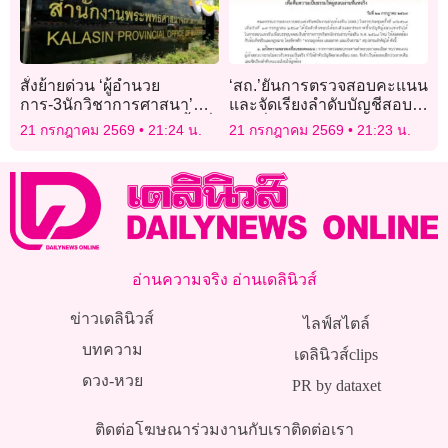
สั่งย้ายด่วน ‘ผู้อำนวย
‘สถ.’ยันการตรวจสอบคะแนน
การ-3นักวิชาการศาสนา’
และจัดเรียงลำดับบัญชีสอบ
พศจ.กาฬสินธุ์ ออกนอกพื้นที่
ท้องถิ่นใหม่ โปร่งใส – คืน
21 กรกฎาคม 2569
21:24 น.
21 กรกฎาคม 2569
21:23 น.
ทันที
ความเป็นธรรมให้ผู้สอบผ่าน
ที่แท้จริง
อ่านความจริง อ่านเดลินิวส์
ข่าวเดลินิวส์
ไลฟ์สไตล์
บทความ
เดลินิวส์clips
ดวง-หวย
PR by dataxet
ติดต่อโฆษณา
ร่วมงานกับเรา
ติดต่อเรา