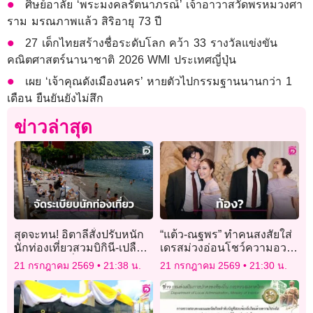
ศิษย์อาลัย ‘พระมงคลรัตนาภรณ์’ เจ้าอาวาสวัดพรหมวงศา
ราม มรณภาพแล้ว สิริอายุ 73 ปี
27 เด็กไทยสร้างชื่อระดับโลก คว้า 33 รางวัลแข่งขัน
คณิตศาสตร์นานาชาติ 2026 WMI ประเทศญี่ปุ่น
เผย ‘เจ้าคุณดังเมืองนคร’ หายตัวไปกรรมฐานนานกว่า 1
เดือน ยืนยันยังไม่สึก
ข่าวล่าสุด
สุดจะทน! อิตาลีสั่งปรับหนัก
“แต้ว-ณฐพร” ทำคนสงสัยใส่
นักท่องเที่ยวสวมบิกินี-เปลือย
เดรสม่วงอ่อนโชว์ความอวบ
อกเดินร่อนทั่วเมือง
ทำเอฟซีแซวหนักมาก “ลูกมา
21 กรกฎาคม 2569
21:38 น.
21 กรกฎาคม 2569
21:30 น.
แล้วแน่ๆ”