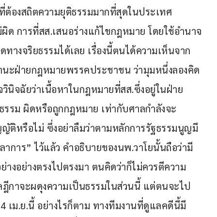
ที่ต้องสถิตความยุติธรรมมากที่สุดในประเทศ 
็ไม่ผิด การที่สส.เสนอร่างแก้ไขกฎหมาย โดยใช้อำนาจ
ิดทางจริยธรรมได้เลย เรื่องนี้ตนได้ความเห็นจาก
 ในฐานะฝ่ายกฎหมายพรรคประชาชน ว่ามุมหนึ่งลองคิด
วินิจฉัยว่าเนื้อหาในกฎหมายที่สส.ซึ่งอยู่ในฝ่าย
ริยธรรม ผิดหรือถูกกฎหมาย เท่ากับศาลกำลังจะ
ิหรือไม่ ซึ่งอย่าลืมว่าตามหลักการรัฐธรรมนูญมี
ลาการ” ไว้แล้ว คำอธิบายของนพ.วาโยนั้นถือว่ามี
กอย่างอย่างตรงไปตรงมา ตนคิดว่าก็ไม่ควรตีความ
าลฎีกาจะผดุงความเป็นธรรมในส่วนนี้ แต่ตนจะไป
 เม.ย.นี้ อย่างไรก็ตาม ทางทีมงานที่ดูแลคดีนี้มี