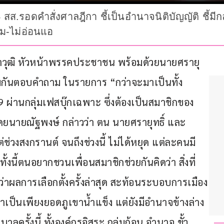
4 สส.รอดคำสั่งศาลฎีกา ชี้เป็นอำนาจนิติบัญญัติ ชี้มี
อม-ไม่อ่อนแอ
ัญญาวุฒิ หัวหน้าพรรคประชาชน พร้อมด้วยนายศรายุ
มกันตอบคำถาม ในรายการ “กว่าจะมาเป็นทั้ง
9 ผ่านกลุ่มเฟสบุ๊กเฉพาะ ซึ่งต้องเป็นสมาชิกของ
ดยนายณัฐพงษ์ กล่าวว่า ตน นายศรายุทธิ์ และ
่ช่วงสงกรานต์ จนถึงช่วงนี้ ไม่ได้หยุด แต่ละคนมี
งนี้ตนอยากชวนเพื่อนสมาชิกช่วยกันคิดว่า สิ่งที่
ื่อว่าผลการเลือกตั้งครั้งล่าสุด สะท้อนระบอบการเมือง
เป็นเพียงยอดภูเขาน้ำแข็ง แต่ยังมีอำนาจข้างล่าง
ลครั้งนี้ ทั้งองค์กรอิสระ กลุ่มก้อน อำนาจ ขั้ว