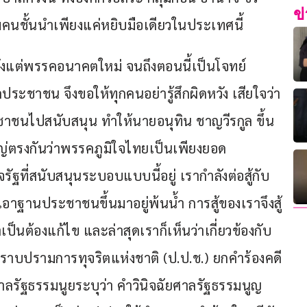
ข
่มคนชั้นนำเพียงแค่หยิบมือเดียวในประเทศนี้
ตั้งแต่พรรคอนาคตใหม่ จนถึงตอนนี้เป็นโจทย์
ระชาชน จึงขอให้ทุกคนอย่ารู้สึกผิดหวัง เสียใจว่า
าชนไปสนับสนุน ทำให้นายอนุทิน ชาญวีรกูล ขึ้น
่ตรงกันว่าพรรคภูมิใจไทยเป็นเพียงยอด
ัฐที่สนับสนุนระบอบแบบนี้อยู่ เรากำลังต่อสู้กับ
เอาฐานประชาชนขึ้นมาอยู่พ้นน้ำ การสู้ของเราจึงสู้
ป็นต้องแก้ไข และล่าสุดเราก็เห็นว่าเกี่ยวข้องกับ
บปรามการทุจริตแห่งชาติ (ป.ป.ช.) ยกคำร้องคดี
ศาลรัฐธรรมนูยระบุว่า คำวินิจฉัยศาลรัฐธรรมนูญ