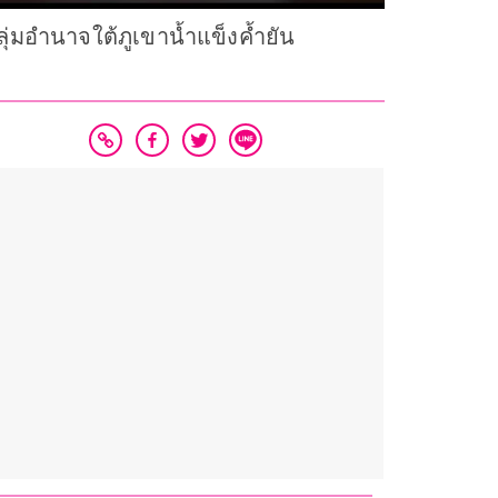
กลุ่มอำนาจใต้ภูเขาน้ำแข็งค้ำยัน