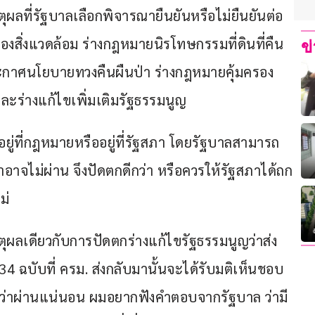
ผลที่รัฐบาลเลือกพิจารณายืนยันหรือไม่ยืนยันต่อ
สิ่งแวดล้อม ร่างกฎหมายนิรโทษกรรมที่ดินที่คืน
ข
ะกาศนโยบายทวงคืนผืนป่า ร่างกฎหมายคุ้มครอง
ร่างแก้ไขเพิ่มเติมรัฐธรรมนูญ
่ที่กฎหมายหรืออยู่ที่รัฐสภา โดยรัฐบาลสามารถ
อาจไม่ผ่าน จึงปัดตกดีกว่า หรือควรให้รัฐสภาได้ถก
ม่
ตุผลเดียวกับการปัดตกร่างแก้ไขรัฐธรรมนูญว่าส่ง
4 ฉบับที่ ครม. ส่งกลับมานั้นจะได้รับมติเห็นชอบ
นว่าผ่านแน่นอน ผมอยากฟังคำตอบจากรัฐบาล ว่ามี