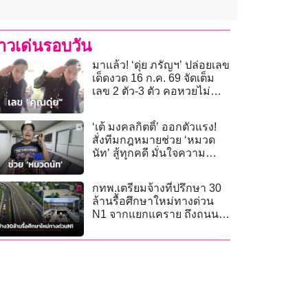
่าวเด่นรอบวัน
มาแล้ว! ‘ดุ่ย ภรัญฯ’ ปล่อยเลข
เด็ดงวด 16 ก.ค. 69 จัดเต็ม
เลข 2 ตัว-3 ตัว คอหวยไม่
พลาดส่องลุ้นโชค
‘เต้ มงคลกิตติ์’ ออกตัวแรง!
สั่งทีมกฎหมายช่วย ‘หมวด
นัท’ สู้ทุกคดี มั่นใจความ
บริสุทธิ์
กทพ.เตรียมจ้างที่ปรึกษา 30
ล้านรื้อศึกษาใหม่ทางด่วน
N1 จากแยกแคราย ถึงถนน
ประเสริฐมนูกิจ