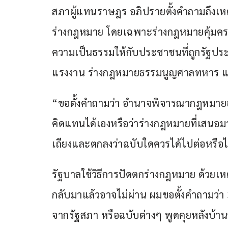
สภาผู้แทนราษฎร อภิปรายตั้งคำถามถึงเหตุ
ร่างกฎหมาย โดยเฉพาะร่างกฎหมายคุ้มครอง
ความเป็นธรรมให้กับประชาชนที่ถูกรัฐปร
แรงงาน ร่างกฎหมายธรรมนูญศาลทหาร และ
“ขอตั้งคำถามว่า อำนาจพิจารณากฎหมายอยู
คิดแทนได้เองหรือว่าร่างกฎหมายที่เสนอมา
เถียงและตกลงว่าฉบับใดควรได้ไปต่อหรือไ
รัฐบาลใช้วิธีการปัดตกร่างกฎหมาย ด้วยเห
กลับมาแล้วอาจไม่ผ่าน ผมขอตั้งคำถามว่า 3
จากรัฐสภา หรือฉบับต่างๆ พูดคุยหลังบ้า