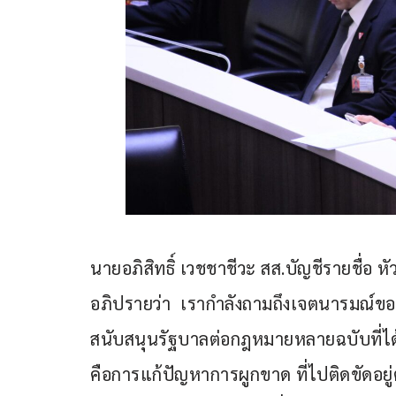
นายอภิสิทธิ์ เวชชาชีวะ สส.บัญชีรายชื่อ 
อภิปรายว่า  เรากำลังถามถึงเจตนารมณ์ขอ
สนับสนุนรัฐบาลต่อกฎหมายหลายฉบับที่ได้
คือการแก้ปัญหาการผูกขาด ที่ไปติดขัดอยู