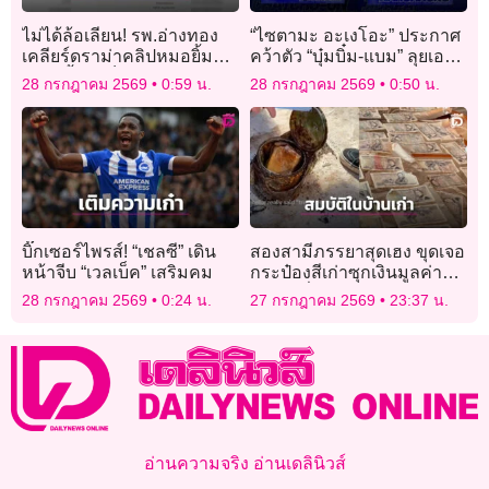
ไม่ได้ล้อเลียน! รพ.อ่างทอง
“ไซตามะ อะเงโอะ” ประกาศ
เคลียร์ดราม่าคลิปหมอยิ้ม
คว้าตัว “บุ๋มบิ๋ม-แบม” ลุยเอ
แถลงย้ำแค่ช็อกคำถามนัก
สวี.ลีก
28 กรกฎาคม 2569
0:59 น.
28 กรกฎาคม 2569
0:50 น.
ข่าว
บิ๊กเซอร์ไพรส์! “เชลซี” เดิน
สองสามีภรรยาสุดเฮง ขุดเจอ
หน้าจีบ “เวลเบ็ค” เสริมคม
กระป๋องสีเก่าซุกเงินมูลค่า
เฉียดครึ่งแสน
28 กรกฎาคม 2569
0:24 น.
27 กรกฎาคม 2569
23:37 น.
อ่านความจริง อ่านเดลินิวส์