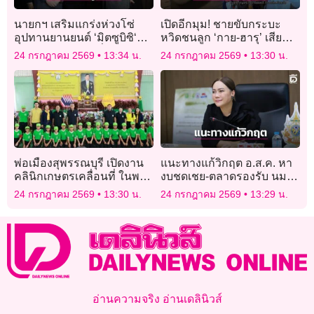
นายกฯ เสริมแกร่งห่วงโซ่
เปิดอีกมุม! ชายขับกระบะ
อุปทานยานยนต์ ‘มิตซูบิซิ‘
หวิดชนลูก ‘กาย-ฮารุ’ เสีย
เตรียมลงทุนไทยเพิ่ม 1.6
ชีวิตแล้ว ญาติเผยวันเกิดเหตุ
24 กรกฎาคม 2569
13:34 น.
24 กรกฎาคม 2569
13:30 น.
หมื่นล้าน รองรับยานยนต์
รีบไปรับเมีย-ลูกที่เพิ่งคลอด
สมัยใหม่
พ่อเมืองสุพรรณบุรี เปิดงาน
แนะทางแก้วิกฤต อ.ส.ค. หา
คลินิกเกษตรเคลื่อนที่ ในพระ
งบชดเชย-ตลาดรองรับ นม
ราชานุเคราะห์ฯ
เกิน MOU ต้นตอขาดทุน
24 กรกฎาคม 2569
13:30 น.
24 กรกฎาคม 2569
13:29 น.
สต็อคพุ่ง
อ่านความจริง อ่านเดลินิวส์