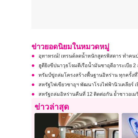
ข่าวยอดนิยมในหมวดหมู่
อุทาหรณ์! เทรนด์ลดน้ำหนักสูตรพิสดาร ทำคนป
ฮูตียิงขีปนาวุธโจมตีเรือน้ำมันซาอุดีอาระเบีย 
ทรัมป์ขู่ถล่มโครงสร้างพื้นฐานอิหร่าน ทุกครั้งที
สหรัฐไฟเขียวซาอุฯ พัฒนาโรงไฟฟ้านิวเคลียร์ 
สหรัฐถล่มอิหร่านคืนที่ 12 ติดต่อกัน ย้ำชาวอเมร
ข่าวล่าสุด