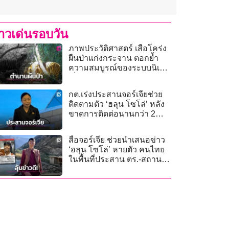
่าวเด่นรอบวัน
ภาพประวัติศาสตร์ เสือโคร่ง
ผืนป่าแก่งกระจาน ตอกย้ำ
ความสมบูรณ์ของระบบนิเวศ
เนื่องในวันอนุรักษ์เสือโคร่ง
โลก
กต.เร่งประสานจอร์เจียช่วย
ติดตามตัว ‘ฮลุน โซโล่’ หลัง
ขาดการติดต่อนานกว่า 2
สัปดาห์
สื่อจอร์เจีย ช่วยนำเสนอข่าว
‘ฮลุน โซโล่’ หายตัว คนไทย
ในพื้นที่ประสาน ตร.-สถาน
ทูต