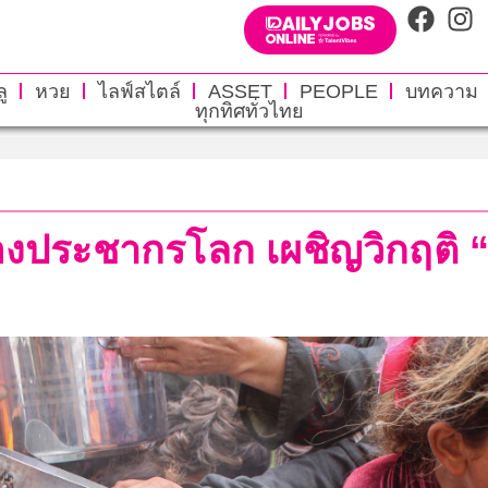
ู
หวย
ไลฟ์สไตล์
ASSET
PEOPLE
บทความ
ทุกทิศทั่วไทย
องประชากรโลก เผชิญวิกฤต