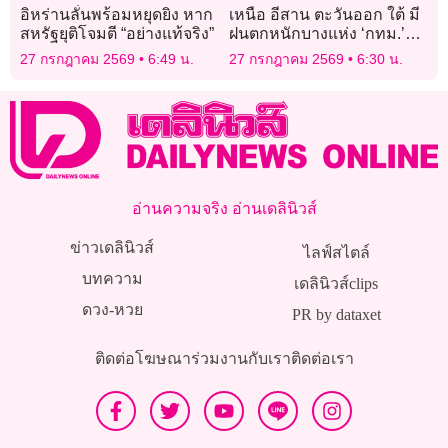
อิหร่านลั่นพร้อมหยุดยิง หาก
เหนือ อีสาน ตะวันออก ใต้ มี
สหรัฐยุติโจมตี “อย่างแท้จริง”
ฝนตกหนักบางแห่ง ‘กทม.’
ฝนฟ้าคะนอง ร้อยละ 40 ของ
27 กรกฎาคม 2569
6:49 น.
27 กรกฎาคม 2569
6:30 น.
พื้นที่
อ่านความจริง อ่านเดลินิวส์
ข่าวเดลินิวส์
ไลฟ์สไตล์
บทความ
เดลินิวส์clips
ดวง-หวย
PR by dataxet
ติดต่อโฆษณา
ร่วมงานกับเรา
ติดต่อเรา