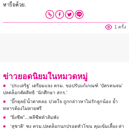
หารือด้วย.
1 ครั้ง
ข่าวยอดนิยมในหมวดหมู่
‘ประเสริฐ’ เตรียมแจง ครม. ขอปรับแก้เกณฑ์ ‘บัตรคนจน’
ปลดล็อกตัดสิทธิ ‘นักศึกษา สกร.’
‘บิ๊กดุลย์’น้ำตาคลอ ปวดใจ ถูกกล่าวหาไม่รักลูกน้อง ย้ำ
ทหารต้องไม่ตายฟรี
“ยิ่งชีพ”…พลีชีพทำส้มพัง
‘สุชาติ’ ชง ครม.ปลดล็อกนกปรอดหัวโขน คุมเข้มเลี้ยง-ล่า