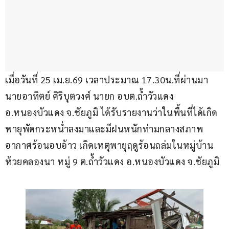
เมื่อวันที่ 25 เม.ย.69 เวลาประมาณ 17.30น.ที่ผ่านมา 
นายอาทิตย์ ศิริบุตวงศ์ นายก อบต.ถ้ำวัวแดง 
อ.หนองบัวแดง จ.ชัยภูมิ ได้รับรายงานว่าในพื้นที่ได้เกิด
พายุพัดกระหน่ำลงมาและมีฝนหนักท่ามกลางสภาพ
อากาศร้อนอบอ้าว เกิดเหตุพายุฤดูร้อนถล่มในหมู่บ้าน
ห้วยคลองนา หมู่ 9 ต.ถ้ำวัวแดง อ.หนองบัวแดง จ.ชัยภูมิ