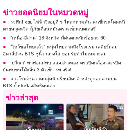
ข่าวยอดนิยมในหมวดหมู่
ระทึก! จยย.ไฟฟ้าวิ่งอยู่ดี ๆ ไฟลุกท่วมคัน คนขี่กระโดดหนี
ตายหวุดหวิด กู้ภัยเตือนหมั่นตรวจเช็กแบตเตอรี่
“เหนือ-อีสาน” 18 จังหวัด มีฝนตกหนักร้อยละ 60
“ไหว้ขอโทษแล้ว” หนุ่มไทยตามถึงโรงแรม เคลียร์กลุ่ม
อิตาลีป่วน BTS ชูนิ้วกลางใส่ ยอมรับทำไม่เหมาะสม
‘ปวีณา’ พาพ่อแม่พบ สสจ.อ่างทอง ตร.เปิดกล้องวงจรปิด
ยันพบขนโต๊ะจีน 3 ตัวเข้า รพ.จริง!
สาวโร่แจ้งความกลุ่มนักเรียนอิตาลี หลังถูกคุกคามบน
BTS ย้ำปกป้องสิทธิตนเอง
ข่าวล่าสุด