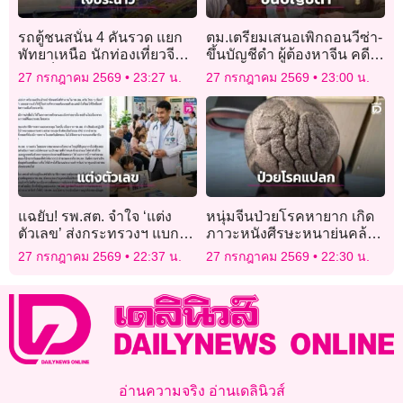
รถตู้ชนสนั่น 4 คันรวด แยก
ตม.เตรียมเสนอเพิกถอนวีซ่า-
พัทยาเหนือ นักท่องเที่ยวจีน-
ขึ้นบัญชีดำ ผู้ต้องหาจีน คดี
ดูไบเจ็บระนาว
โรงแรมทุนสีเทา
27 กรกฎาคม 2569
23:27 น.
27 กรกฎาคม 2569
23:00 น.
แฉยับ! รพ.สต. จำใจ ‘แต่ง
หนุ่มจีนป่วยโรคหายาก เกิด
ตัวเลข’ ส่งกระทรวงฯ แบก
ภาวะหนังศีรษะหนาย่นคล้าย
KPI ไม่ไหว โดนขู่ตัดงบ!
“สมองมนุษย์”
27 กรกฎาคม 2569
22:37 น.
27 กรกฎาคม 2569
22:30 น.
อ่านความจริง อ่านเดลินิวส์