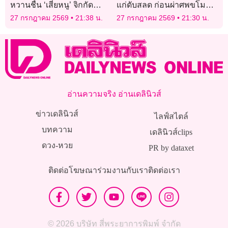
หวานชื่น ‘เสี่ยหนู’ จิกกัด
แก่ดับสลด ก่อนผ่าศพขโมย
สัมพันธ์ร้าวฉานยังกะหน้า
ทารก
27 กรกฎาคม 2569
21:38 น.
27 กรกฎาคม 2569
21:30 น.
‘แครมบูเล่’
อ่านความจริง อ่านเดลินิวส์
ข่าวเดลินิวส์
ไลฟ์สไตล์
บทความ
เดลินิวส์clips
ดวง-หวย
PR by dataxet
ติดต่อโฆษณา
ร่วมงานกับเรา
ติดต่อเรา
© 2026 บริษัท สี่พระยาการพิมพ์ จำกัด