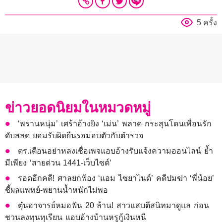
5 ครั้ง
ข่าวยอดนิยมในหมวดหมู่
‘พรานหนุ่ม’ เศร้าอ้างยิง ‘เม่น’ พลาด กระสุนโดนเพื่อนรัก
ดับสลด ยอมรับผิดยืนรอมอบตัวกับตำรวจ
ตร.เตือนอย่าหลงเชื่อเพจแอบอ้างรับแจ้งความออนไลน์ ย้ำ
มีเพียง ‘สายด่วน 1441-เว็บไซต์’
รอดอีกคดี! ศาลยกฟ้อง ‘แอม ไซยาไนด์’ คดีปมฆ่า ‘พี่น้อย’
ชี้ผลแพทย์-พยานน้ำหนักไม่พอ
ตุ๋นอาจารย์หมอฟัน 20 ล้าน! สาวแสบตีสนิทมาดูแล ก่อน
ชวนลงทุนทุเรียน แอบอ้างบ้านหรูกู้เงินหนี