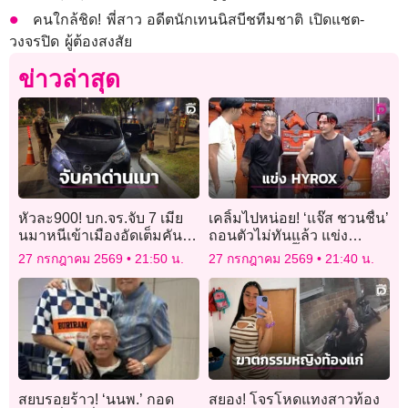
คนใกล้ชิด! พี่สาว อดีตนักเทนนิสบีชทีมชาติ เปิดแชต-
วงจรปิด ผู้ต้องสงสัย
ข่าวล่าสุด
หัวละ900! บก.จร.จับ 7 เมีย
เคลิ้มไปหน่อย! ‘แจ๊ส ชวนชื่น’
นมาหนีเข้าเมืองอัดเต็มคันรถ
ถอนตัวไม่ทันแล้ว แข่ง
ขับเข้าด่านเป่าเมาขับ
‘HYROX’ – ‘ตั๊ก บริบูรณ์’ จ่าย
27 กรกฎาคม 2569
21:50 น.
27 กรกฎาคม 2569
21:40 น.
เงินสมัครเรียบร้อย
สยบรอยร้าว! ‘นนพ.’ กอด
สยอง! โจรโหดแทงสาวท้อง