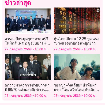
ข่าวล่าสุด
สวรส. ปักหมุดยุทธศาสตร์จี
หุ้นไทยเปิดลบ 12.25 จุด แนะ
โนมิกส์ เฟส 2 ชูระบบ “TRE”
ระวังแรงขายก่อนหยุดยาว
พลิกโฉมระบบนิเวศวิจัย
27 กรกฎาคม 2569
10:08 น.
27 กรกฎาคม 2569
10:08 น.
ถกวางมาตรการช่วยชาวนา
“ญาญ่า–วิลเลียม” นำทีมฝ่า
ปี 69/70 หลังผลผลิตข้าวนาปี-
นรก “โฮมสวีทโฮม กำเนิด
นาปรังลด
ใหม่” ถ่ายทอดความสยอง
27 กรกฎาคม 2569
10:00 น.
27 กรกฎาคม 2569
10:00 น.
จากเกมดัง