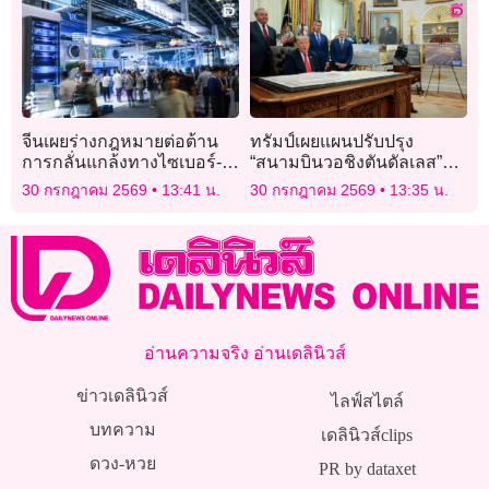
จีนเผยร่างกฎหมายต่อต้าน
ทรัมป์เผยแผนปรับปรุง
การกลั่นแกล้งทางไซเบอร์-
“สนามบินวอชิงตันดัลเลส”
การล่วงละเมิดโดยใช้เอไอ
มูลค่ากว่า 7 แสนล้านบาท
30 กรกฎาคม 2569
13:41 น.
30 กรกฎาคม 2569
13:35 น.
อ่านความจริง อ่านเดลินิวส์
ข่าวเดลินิวส์
ไลฟ์สไตล์
บทความ
เดลินิวส์clips
ดวง-หวย
PR by dataxet