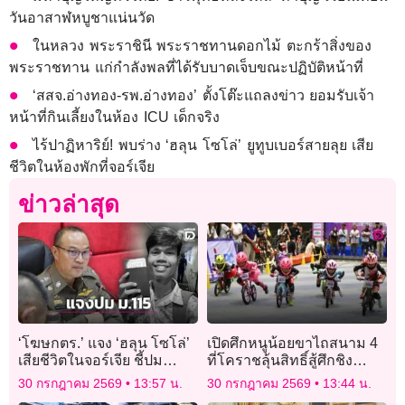
วันอาสาฬหบูชาแน่นวัด
ในหลวง พระราชินี พระราชทานดอกไม้ ตะกร้าสิ่งของ
พระราชทาน แก่กำลังพลที่ได้รับบาดเจ็บขณะปฏิบัติหน้าที่
‘สสจ.อ่างทอง-รพ.อ่างทอง’ ตั้งโต๊ะแถลงข่าว ยอมรับเจ้า
หน้าที่กินเลี้ยงในห้อง ICU เด็กจริง
ไร้ปาฏิหาริย์! พบร่าง ‘ฮลุน โซโล่’ ยูทูบเบอร์สายลุย เสีย
ชีวิตในห้องพักที่จอร์เจีย
ข่าวล่าสุด
‘โฆษกตร.’ แจง ‘ฮลุน โซโล่’
เปิดศึกหนูน้อยขาไถสนาม 4
เสียชีวิตในจอร์เจีย ชี้ปม
ที่โคราชลุ้นสิทธิ์สู้ศึกชิง
ม.115 ยังไม่ใช่ข้อสรุป
แชมป์เอเชียในปีหน้า
30 กรกฎาคม 2569
13:57 น.
30 กรกฎาคม 2569
13:44 น.