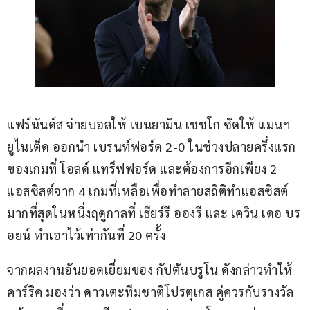
แฟร์นันด์ส จ่ายบอลให้ เบนยามิน เชชโก ซัดให้ แมนฯ 
ยูไนเต็ด ออกนำ เบรนท์ฟอร์ด 2-0 ในช่วงปลายครึ่งแรก
ของเกมที่ โอลด์ แทร็ฟฟอร์ด และต้องการอีกเพียง 2 
แอสซิสต์จาก 4 เกมที่เหลือเพื่อทำลายสถิติทำแอสซิสต์
มากที่สุดในหนึ่งฤดูกาลที่ เธียร์รี อองรี และ เควิน เดอ บร
อยน์ ทำเอาไว้เท่ากันที่ 20 ครั้ง
จากผลงานอันยอดเยี่ยมของ กัปตันบรูโน ดังกล่าวทำให้ 
คาร์ริค มองว่า ดาวเตะทีมชาติโปรตุเกส คู่ควรกับรางวัล