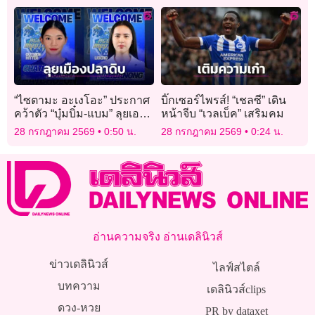
ข่าว
“ไซตามะ อะเงโอะ” ประกาศ
บิ๊กเซอร์ไพรส์! “เชลซี” เดิน
คว้าตัว “บุ๋มบิ๋ม-แบม” ลุยเอ
หน้าจีบ “เวลเบ็ค” เสริมคม
สวี.ลีก
28 กรกฎาคม 2569
0:50 น.
28 กรกฎาคม 2569
0:24 น.
อ่านความจริง อ่านเดลินิวส์
ข่าวเดลินิวส์
ไลฟ์สไตล์
บทความ
เดลินิวส์clips
ดวง-หวย
PR by dataxet