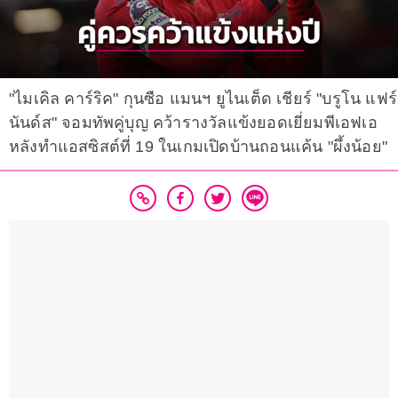
"ไมเคิล คาร์ริค" กุนซือ แมนฯ ยูไนเต็ด เชียร์ "บรูโน แฟร์
นันด์ส" จอมทัพคู่บุญ คว้ารางวัลแข้งยอดเยี่ยมพีเอฟเอ
หลังทำแอสซิสต์ที่ 19 ในเกมเปิดบ้านถอนแค้น "ผึ้งน้อย"