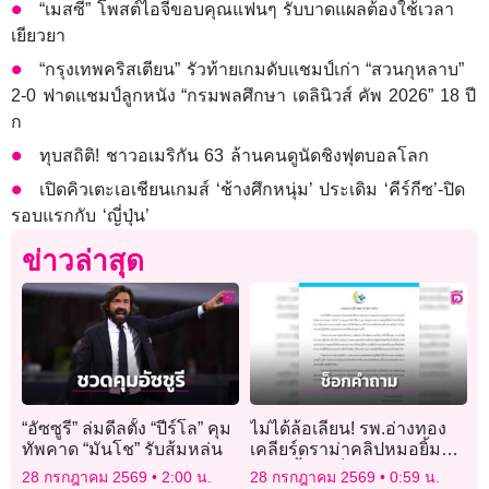
“เมสซี” โพสต์ไอจีขอบคุณแฟนๆ รับบาดแผลต้องใช้เวลา
เยียวยา
“กรุงเทพคริสเตียน” รัวท้ายเกมดับแชมป์เก่า “สวนกุหลาบ”
2-0 ฟาดแชมป์ลูกหนัง “กรมพลศึกษา เดลินิวส์ คัพ 2026” 18 ปี
ก
ทุบสถิติ! ชาวอเมริกัน 63 ล้านคนดูนัดชิงฟุตบอลโลก
เปิดคิวเตะเอเชียนเกมส์ ‘ช้างศึกหนุ่ม’ ประเดิม ‘คีร์กีซ’-ปิด
รอบแรกกับ ‘ญี่ปุ่น’
ข่าวล่าสุด
“อัซซูรี” ล่มดีลตั้ง “ปีร์โล” คุม
ไม่ได้ล้อเลียน! รพ.อ่างทอง
ทัพคาด “มันโช” รับส้มหล่น
เคลียร์ดราม่าคลิปหมอยิ้ม
แถลงย้ำแค่ช็อกคำถามนัก
28 กรกฎาคม 2569
2:00 น.
28 กรกฎาคม 2569
0:59 น.