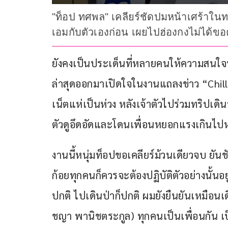
"ท็อป ทศพล" เคลียร์ชัดปมหน้าเศร้าในทริป
เอมกับตัวเองก่อน เผยไปฮ่องกงไม่ได้ขอ
ยังคงเป็นประเด็นที่หลายคนให้ความสนใจ
ล่าสุดออกมาเปิดใจในงานแถลงข่าว “Chill
เน็ตแห่เป็นห่วง หลังเจ้าตัวไปร่วมทริปเดิ
ตัวดูอึดอัดและโดนเพื่อนหยอกแรงเกินไปห
งานนี้หนุ่มท็อปขอเคลียร์ม้วนเดียวจบ ยันชั
ก้อยทุกคนก็ควรจะต้องปฏิบัติตัวอย่างนั้นอ
ปกติ ไปเดินป่าก็ปกติ ผมยังยืนยันเหมือนเดิ
ชญา พานิชตระกูล) ทุกคนเป็นเพื่อนกัน เป็นน