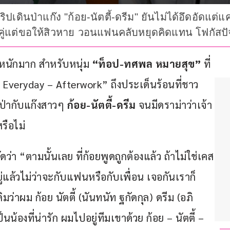
เดินป่าแก๊ง "ก้อย-นัตตี้-ดรีม" ยันไม่ได้อึดอัดแต่แ
คู่แต่ขอให้สิวหาย วอนแฟนคลับหยุดคิดแทน โฟกัสปัจจ
หนักมาก สำหรับหนุ่ม 
“ท็อป-ทศพล หมายสุข”
 ที่
 Everyday – Afterwork” ถึงประเด็นร้อนที่ชาว
นป่ากับแก๊งสาวๆ 
ก้อย-นัตตี้-ดรีม
 จนมีดราม่าว่าเจ้า
รือไม่
ดว่า “ตามนั้นเลย ที่ก้อยพูดถูกต้องแล้ว ถ้าไม่ใช่เคส
ยู่แล้วไม่ว่าจะกับแฟนหรือกับเพื่อน เจอกันเราก็
มว่าผม ก้อย นัตตี้ (นันทนัท ฐกัดกุล) ดรีม (อภิ
้องที่น่ารัก ผมไปอยู่ทีมเขาด้วย ก้อย – นัตตี้ – 