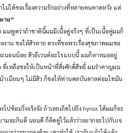
ยว่าไม่ได้ขอเรื่องความรักอย่างที่หลายคนคาดหวัง แต่
วหาย”
ูดว่าถ้าชาตินี้ผมมีเนื้อคู่จริงๆ ที่เป็นเนื้อคู่ผมก็
ของาน ขอให้สิวหาย ตรงที่ขอพรเรื่องสุขภาพผมขอ
อาจจะนอนน้อย สิวอีเวนต์อะไรแบบนี้ ผมก็หาหมออยู่
ี่เหลือขอให้เป็นหน้าที่สิ่งศักดิ์สิทธิ์ ผมรำคาญผม
้าเนียนๆ ไม่มีสิว ก็ขอให้ท่านดลบันดาลต่อมไขมัน
้อมวิ่งจริงจัง ถ้าเลยเถิดไปถึง hyrox ได้ผมก็จะ
มจะกินดี นอนดี ก็คิดคู่ไว้แล้วว่าอยากจะไปกับเจ
็บอกนะว่าอยากลงด้วย เขาทำได้ เราจับแก้วได้แล้ว