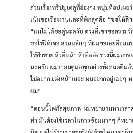
ส่วนเรื่องทริปมูเตลูที่ฮ่องกง หนุ่มท็อปเผ
เน้นขอเรื่องงานและที่พีกสุดคือ 
“ขอให้สิ
“ผมไม่ได้ขอคู่นะครับ ตรงที่เขาขอความรัก ผมพ
ขอให้ได้เจอ ส่วนหลักๆ ที่ผมขอเลยคือผม
ให้สิวหาย สิวที่หน้า สิวที่หลัง ช่วงนี้ผม
นะครับ ผมว่าผมดูแลทุกอย่างทั้งหมดดีแล้ว ท
ไม่อยากแต่งหน้าเยอะ ผมอยากอยู่เฉยๆ หน
ผม”
“ตอนนี้โฟกัสสุขภาพ ผมพยายามหาเวลาลงไปซ
ทำ มันต้องใช้เวลาในการซ้อมมากๆ ก็พยายา
นิส แต่ไม่รู้ว่าเขาจะจริงจังด้วยไหม เขาก