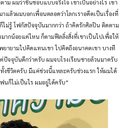
ก็ตาม ผมว่าชื่นชอบแบบจริงใจ เขาเป็นอย่างไร เขา
มาแล้วผมบอกเพื่อนตลอดว่าโลกเราอดีตเป็นเรื่องที่
็ไม่รู้ โฟกัสปัจจุบันมากกว่า ถ้าคิดรักศิลปิน ติดตาม
ขมากน้อยแค่ไหน ก็ตามฟีลลิ่งสิ่งที่เขาเป็นไปเพื่อให้
อย่าพยายามไปคิดแทนเขา ไปคิดถึงอนาคตเขา บางที
าแค่ปัจจุบันดีกว่าครับ ผมจบโรงเรียนชายล้วนมาครับ 
้งชีวิตครับ มีแค่ช่วงนี้แหละครับช่วงแรก ให้ผมได้
ฟนก็ไม่เป็นไร ผมอยู่ได้ครับ”