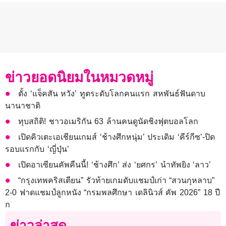
ข่าวยอดนิยมในหมวดหมู่
ตั้ง ‘แจ็คสัน หวัง’ ทูตระดับโลกคนแรก สหพันธ์ฟันดาบ
นานาชาติ
ทุบสถิติ! ชาวอเมริกัน 63 ล้านคนดูนัดชิงฟุตบอลโลก
เปิดคิวเตะเอเชียนเกมส์ ‘ช้างศึกหนุ่ม’ ประเดิม ‘คีร์กีซ’-ปิด
รอบแรกกับ ‘ญี่ปุ่น’
เปิดอาเซียนคัพคืนนี้! ‘ช้างศึก’ ส่ง ‘ยศกร’ นำทัพยิง ‘ลาว’
“กรุงเทพคริสเตียน” รัวท้ายเกมดับแชมป์เก่า “สวนกุหลาบ”
2-0 ฟาดแชมป์ลูกหนัง “กรมพลศึกษา เดลินิวส์ คัพ 2026” 18 ปี
ก
ข่าวล่าสุด