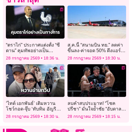
“ตราไก่” ประกาศแต่งตั้ง “ซี
ส.ค.นี้ “สนามบิน ทย.” ลดค่า
ดาน” คุมทัพอย่างเป็น
ขึ้นลง-ค่าจอด 50% ดึงแอร์
ทางการยาวยันจบฟุตบอล
ไลน์เปิดเส้นบินใหม่ระหว่าง
28 กรกฎาคม 2569
18:36 น.
28 กรกฎาคม 2569
18:30 น.
โลก 2030
ประเทศ
‘ไทด์ เอกพันธ์’ เติมหวาน
ลบคำสบประมาท! “โชค
โชว์กอด-จุ๊บ ‘ทับทิม อัญริ
ปรีชา” มั่นใจย้ำชัย “อับดาล
นทร์’ สุดละมุนกลาง
ลาห์” พิสูจน์ไม่ใช่แค่ทางผ่าน
28 กรกฎาคม 2569
18:30 น.
28 กรกฎาคม 2569
18:15 น.
ออสเตรเลีย