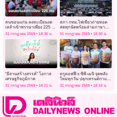
คนขอนแก่น ลงทะเบียนงด
สภา กทม.ไฟเขียวถ่ายทอด
เหล้าเข้าพรรษาเพียง 225 คน
สดทุกนัดพร้อมล่ามภาษามือ
ขณะร้อยเอ็ดสูงสุดในอีสาน
แปล เปิดข้อมูลทุกมติรับฟัง
31 กรกฎาคม 2569
18:30 น.
31 กรกฎาคม 2569
18:30 น.
ทะลุกว่า 5 หมื่น
ประชาชน
“อีสานสร้างสรรค์” โอกาส
ทรูคอฟฟี่ x ซีพี-เมจิ จุดพลัง
เศรษฐกิจภูมิภาค
ใหม่ทุกวัน ปลุกเทรนด์กาแฟ
โปรตีนสูง “The Power Up
31 กรกฎาคม 2569
18:21 น.
31 กรกฎาคม 2569
18:16 น.
Series”