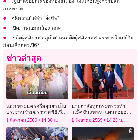
รัฐบาลจ่อยกเครื่องท้องถิ่น อึ้ง! เงินเดือนสูงกว่าปลัด
กระทรวง
คดีความไล่ล่า “ยิ่งชีพ”
เปิดภาพแฮกกล้อง กกต.
‘อดีตผู้สมัครสว.ภูเก็ต’ แฉอดีตผู้สมัครสส.พรรคหนึ่งเปย์ยับ
ก่อนเลือกสว.ปี67
ข่าวล่าสุด
นอภ.พระนครศรีอยุธยา เป็น
นายกฯสั่งทุกกระทรวงทำ
ประธานฝ่ายฆราวาสพิธีเวียน
‘แอ๊คชั่นแพลน’ แผนต่อยอด
เทียน เนื่องในวัน
ความร่วมมือจีน
1 สิงหาคม 2569
14:30 น.
1 สิงหาคม 2569
14:26 น.
อาสาฬหบูชา ประจำปี 2569