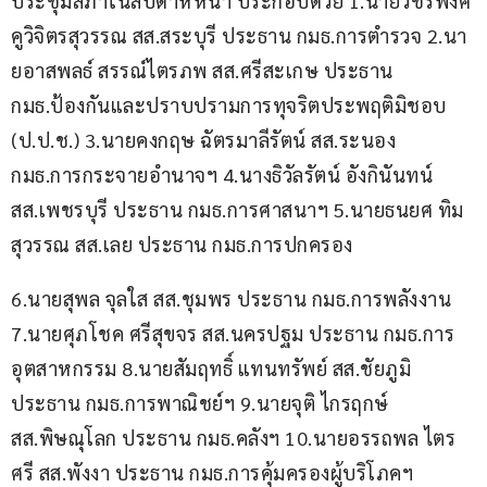
ประชุมสภาในสัปดาห์หน้า
ประกอบด้วย 1.นายวัชรพงศ์ 
คูวิจิตรสุวรรณ สส.สระบุรี​ ประธาน กมธ.การตำรวจ 2.นา
ยอาสพลธ์ สรรณ์ไตรภพ​ สส.ศรีสะเกษ ประธาน 
กมธ.ป้องกันและปราบปรามการทุจริตประพฤติมิชอบ 
(ป.ป.ช.) 3.นายคงกฤษ ฉัตรมาลีรัตน์ สส.ระนอง 
กมธ.การกระจายอำนาจฯ 4.นางธิวัลรัตน์ อังกินันทน์​ 
สส.เพชรบุรี​ ประธาน กมธ.การศาสนาฯ 5.นายธนยศ ทิม
สุวรรณ สส.เลย ประธาน กมธ.การปกครอง 
6.นายสุพล จุลใส สส.ชุมพร ประธาน กมธ.การพลังงาน 
7.นายศุภโชค ศรีสุขจร สส.นครปฐม ประธาน กมธ.การ
อุตสาหกรรม 8.นายสัมฤทธิ์ แทนทรัพย์ สส.ชัยภูมิ​ 
ประธาน กมธ.การพาณิชย์ฯ 9.นายจุติ ไกรฤกษ์​ 
สส.พิษณุโลก​ ประธาน กมธ.คลังฯ 10.นายอรรถพล ไตร
ศรี​ สส.พังงา ประธาน กมธ.การคุ้มครองผู้บริโภคฯ 