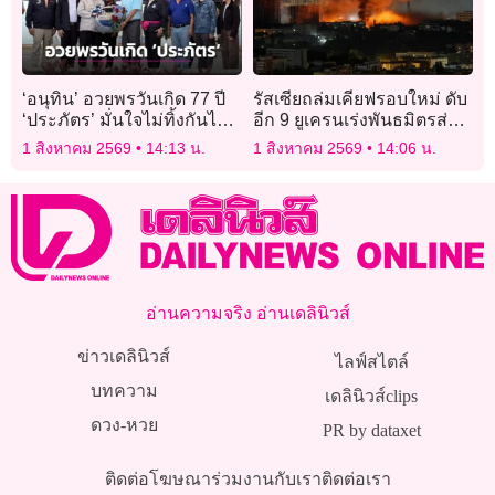
‘อนุทิน’ อวยพรวันเกิด 77 ปี
รัสเซียถล่มเคียฟรอบใหม่ ดับ
‘ประภัตร’ มั่นใจไม่ทิ้งกันไป
อีก 9 ยูเครนเร่งพันธมิตรส่ง
ไหน
ระบบป้องกันภัยทางอากาศ
1 สิงหาคม 2569
14:13 น.
1 สิงหาคม 2569
14:06 น.
อ่านความจริง อ่านเดลินิวส์
ข่าวเดลินิวส์
ไลฟ์สไตล์
บทความ
เดลินิวส์clips
ดวง-หวย
PR by dataxet
ติดต่อโฆษณา
ร่วมงานกับเรา
ติดต่อเรา