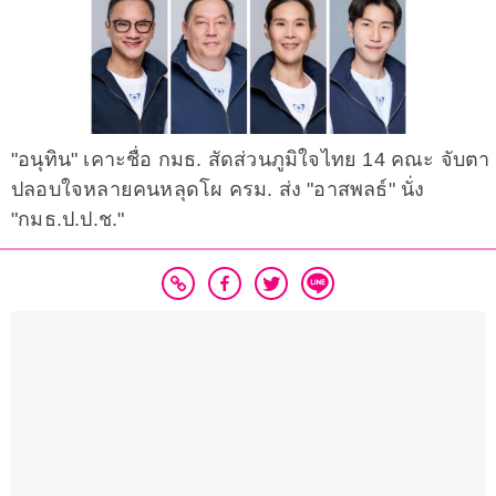
"อนุทิน" เคาะชื่อ กมธ. สัดส่วนภูมิใจไทย 14 คณะ จับตา
ปลอบใจหลายคนหลุดโผ ครม. ส่ง "อาสพลธ์" นั่ง
"กมธ.ป.ป.ช."