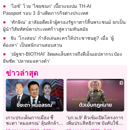
‘ไอซ์’ โวย ‘ไชยชนก’ เบี้ยวแจงปม TH-AI
Passport รอบ 3 อ้างติดภารกิจต่างประเทศ
‘ทักษิณ’ อาลัยอดีตเจ้าผู้ครองรัฐกาตาร์สิ้นพระชนม์ ยกเป็น
ผู้นำวิสัยทัศน์พาประเทศก้าวสู่ความทันสมัย
จับ ‘โกงสอบ’ กำลังเล่นละครให้ประชาชนดู? เมื่อ ‘ผู้
ต้องหา’ เป็นพนักงานสอบสวน
‘ณัฐชา-BIOTHAI’ งัดผลแล็บตรวจถึงดีเอ็นเอปลากระป๋อง
ยันชัด ‘ปลาหมอคางดำ’
ข่าวล่าสุด
เกาะประเด็นการเมือง ชี้
‘บก.น.9’ ติวเข้มเปิดโครงการ
ชะตา ‘หมอสรณ’ ลุ้นหักล้าง
เพิ่มประสิทธิภาพ บังคับใช้
มติสรรหาฯ
กฎหมายพิจารณาความ