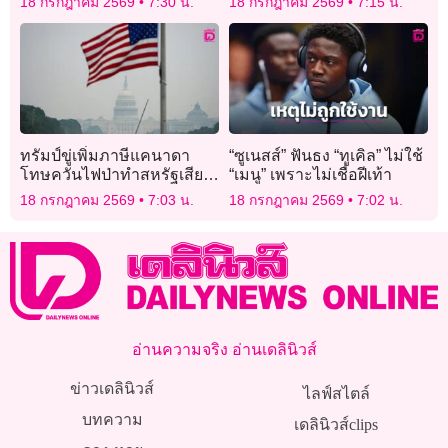
18 กรกฎาคม 2569
7:30 น.
18 กรกฎาคม 2569
7:15 น.
อาญา ทลายเครือข่ายยาเสพ
ติด
ทรัมป์ขู่เพิ่มภาษีแคนาดา
“ซูเนสส์” ฟันธง “ทูเคิล” ไม่ใช้
โทษควันไฟป่าทำสหรัฐเสีย
“เมนู” เพราะไม่เชื่อฝีเท้า
หายหนัก
18 กรกฎาคม 2569
7:03 น.
18 กรกฎาคม 2569
7:02 น.
อ่านความจริง อ่านเดลินิวส์
ข่าวเดลินิวส์
ไลฟ์สไตล์
บทความ
เดลินิวส์clips