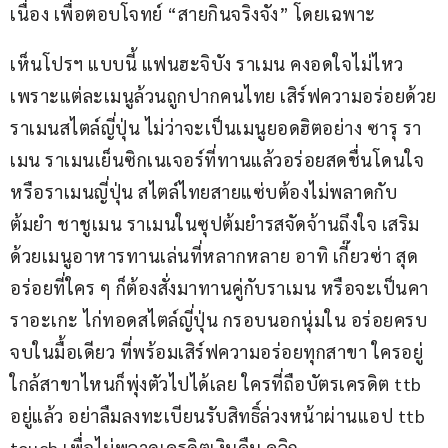
เนื่อง เพื่อตอบโจทย์ “สายกินจริงจัง” โดยเฉพาะ
เห็นโปรฯ แบบนี้ แฟนฮะจิบัง ราเมน คงอดใจไม่ไหว 
เพราะแต่ละเมนูล้วนถูกปากคนไทย เสิร์ฟความอร่อยด้วย
ราเมนสไตล์ญี่ปุ่น ไม่ว่าจะเป็นเมนูยอดฮิตอย่าง ซารุ รา
เมน ราเมนเย็นซิกเนเจอร์ที่ทานแล้วอร่อยสดชื่นโดนใจ 
หรือราเมนญี่ปุ่น สไตล์ไทยสายแซ่บต้องไม่พลาดกับ
ต้มยำ ชาชูเมน ราเมนในซุปต้มยำรสจัดจ้านถึงใจ เสริม
ด้วยเมนูอาหารทานเล่นที่หลากหลาย อาทิ เกี๊ยวซ่า สุด
อร่อยที่ใคร ๆ ก็ต้องสั่งมาทานคู่กับราเมน หรือจะเป็นคา
ราอะเกะ ไก่ทอดสไตล์ญี่ปุ่น กรอบนอกนุ่มใน อร่อยครบ
จบในมื้อเดียว ที่พร้อมเสิร์ฟความอร่อยทุกสาขา ใครอยู่
ใกล้สาขาไหนก็พุ่งตัวไปได้เลย ใครที่ถือบัตรเครดิต ttb 
อยู่แล้ว อย่าลืมลงทะเบียนรับสิทธิ์ล่วงหน้าผ่านแอป ttb 
touch เพื่อไม่พลาดเครดิตเงินคืน คลิก 