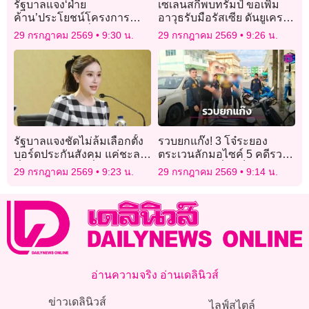
รัฐบาลแจง‘ฝ่าย
เซเลนสกีพบทรัมป์ ขอเพิ่ม
ค้าน’ประโยชน์โครงการ
อาวุธรับมือรัสเซีย ดันยูเครน
‘Missing Link’เชื่อมรถไฟ
ผลิตขีปนาวุธแพทริออต
29 กรกฎาคม 2569
9:30 น.
29 กรกฎาคม 2569
9:26 น.
ชุมพร–ท่าเรือ
รัฐบาลแจงชัดไม่ล้มเลือกตั้ง
รวบยกแก๊ง! 3 โจ๋ระยอง
บอร์ดประกันสังคม แค่ชะลอ
ตระเวนลักมอไซค์ 5 คดีรวด
ชั่วคราวตามคำสั่งศาล
หาเงินดูดยา-ปั่นสล็อต
29 กรกฎาคม 2569
9:23 น.
29 กรกฎาคม 2569
9:14 น.
อ่านความจริง อ่านเดลินิวส์
ข่าวเดลินิวส์
ไลฟ์สไตล์