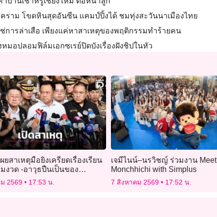
บคาบ้านเช่าหรูเชียงใหม่ ต่อหน้าลูก
สีคราม โขดหินสุดอันซีน แคมป์ปิ้งได้ ชมทุ่งสะวันนาเมืองไทย
ใช่การล่าเสือ เพียงแค่หาสาเหตุของพฤติกรรมทำร้ายคน
้างหมอปลอมฟิล์มเอกซเรย์ปิดบังเรื่องฝังชิปในหัว
ยสาเหตุมือยิงเครียดเรื่องเรียน
เจมีไนน์–นรวิชญ์ ร่วมงาน Meet
ข้มงวด -อาวุธปืนเป็นของ
Monchhichi with Simplus
ียมการมาอย่างดี
คม 2569
17:53 น.
7 สิงหาคม 2569
17:52 น.