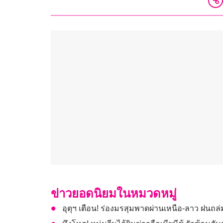
ข่าวยอดนิยมในหมวดหมู่
อุตุฯ เตือน! ร่องมรสุมพาดผ่านเหนือ-ลาว ฝนถล่