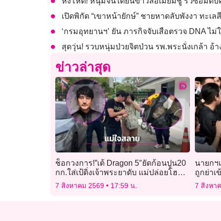
หึงโหด! หนุ่มจีนได้ยินข่าวลือเมียมีชู้ รัวซ้อมดั
เปิดพิกัด “เขาหน้ายักษ์” ชายหาดลับพังงา ทะเล
‘กรมอุทยานฯ’ ยัน ภารกิจจับเสือตรวจ DNA ไม่
สุดวุ่น! รวบหนุ่มป่วยจิตป่วน รพ.พระนั่งเกล้า อ
ข่าวล่าสุด
ช็อกวงการ!”เต้ Dragon 5″ยัดก้อนปูน20
นายกฯเผ
กก.ใส่เป้ดิ่งเจ้าพระยาดับ แม่ปล่อยโฮ
ถูกย่าเ
ลูกชายจ่อบวช
ปู่ เตร
7 สิงหาคม 2569
17:59 น.
7 สิงหา