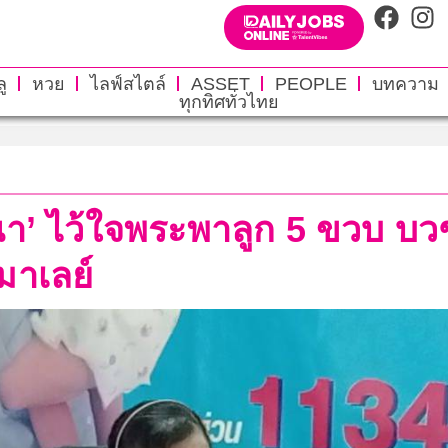
ู
หวย
ไลฟ์สไตล์
ASSET
PEOPLE
บทความ
ทุกทิศทั่วไทย
ณา’ ไว้ใจพระพาลูก 5 ขวบ บว
่มาเลย์