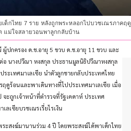
ยเด็กไทย 7 ราย หลังถูกพระหลอกไปบวชเณรภาคฤดูร้อน
อร์ต แม่ใจสลายวอนพาลูกกลับบ้าน
มธานี ผู้ปกครอง ด.ช.อายุ 5 ขวบ ด.ช.อายุ 11 ขวบ และ 
ข์ต่อ นางปวีณา หงสกุล ประธานมูลนิธิปวีณาหงสกุล
รประเทศมาเลเซีย นำตัวลูกชายกลับประเทศไทย 
ูร้อนและพาเดินทางที่ไปประเทศมาเลเซีย เมื่อ
รูป จะถูกเจ้าหน้าที่ตำรวจที่รัฐเคดาห์ ประเทศ
าเลเซียบวชเณรเรี่ยไรเงิน
ระสงฆ์มานานร่วม 4 ปี โดยพระสงฆ์ได้พาเด็กไทย