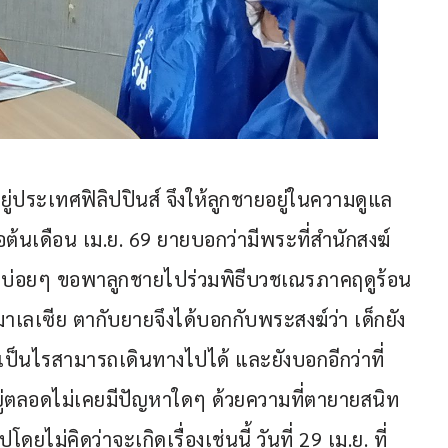
ู่ประเทศฟิลิปปินส์ จึงให้ลูกชายอยู่ในความดูแล
่อต้นเดือน เม.ย. 69 ยายบอกว่ามีพระที่สำนักสงฆ์
้วยบ่อยๆ ขอพาลูกชายไปร่วมพิธีบวชเณรภาคฤดูร้อน
เลเซีย ตากับยายจึงได้บอกกับพระสงฆ์ว่า เด็กยัง
ป็นไรสามารถเดินทางไปได้ และยังบอกอีกว่าที่
ยู่ตลอดไม่เคยมีปัญหาใดๆ ด้วยความที่ตายายสนิท
ม่คิดว่าจะเกิดเรื่องเช่นนี้ วันที่ 29 เม.ย. ที่