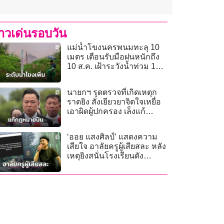
่าวเด่นรอบวัน
แม่น้ำโขงนครพนมทะลุ 10
เมตร เตือนรับมือฝนหนักถึง
10 ส.ค. เฝ้าระวังน้ำท่วม 12
อำเภอ
นายกฯ รุดตรวจที่เกิดเหตุก
ราดยิง สั่งเยียวยาจิตใจเหยื่อ
เอาผิดผู้ปกครอง เล็งแก้
กฎหมายปืน
‘ออย แสงศิลป์’ แสดงความ
เสียใจ อาลัยครูผู้เสียสละ หลัง
เหตุยิงสนั่นโรงเรียนดัง
นนทบุรี