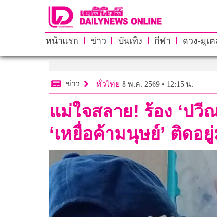
หน้าแรก
ข่าว
บันเทิง
กีฬา
ดวง-มูเตล
ข่าว
ทั่วไทย
8 พ.ค. 2569 • 12:15 น.
แม่ใจสลาย! ร้อง ‘ปวี
‘เหยื่อค้ามนุษย์’ ติดอยู