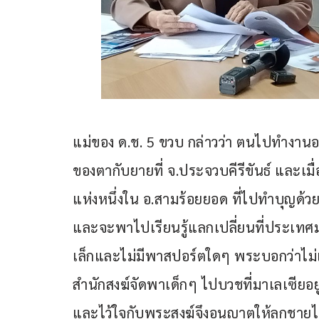
แม่ของ ด.ช. 5 ขวบ กล่าวว่า ตนไปทำงานอย
ของตากับยายที่ จ.ประจวบคีรีขันธ์ และเมื
แห่งหนึ่งใน อ.สามร้อยยอด ที่ไปทำบุญด
และจะพาไปเรียนรู้แลกเปลี่ยนที่ประเทศมา
เล็กและไม่มีพาสปอร์ตใดๆ พระบอกว่าไม่เ
สำนักสงฆ์จัดพาเด็กๆ ไปบวชที่มาเลเซียอ
และไว้ใจกับพระสงฆ์จึงอนุญาตให้ลูกชายไปโดยไ