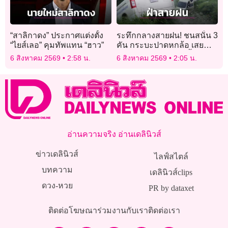
“สาลิกาดง” ประกาศแต่งตั้ง
ระทึกกลางสายฝน! ชนสนั่น 3
“ไยส์เลอ” คุมทัพแทน “ฮาว”
คัน กระบะปาดหกล้อ เสย
ท้ายรถพยาบาลตกคูน้ำ
6 สิงหาคม 2569
2:58 น.
6 สิงหาคม 2569
2:05 น.
อ่านความจริง อ่านเดลินิวส์
ข่าวเดลินิวส์
ไลฟ์สไตล์
บทความ
เดลินิวส์clips
ดวง-หวย
PR by dataxet
ติดต่อโฆษณา
ร่วมงานกับเรา
ติดต่อเรา