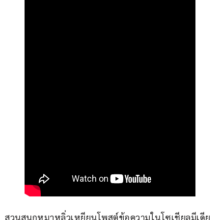
สวนสนุกหมาหลิ่วเหยียนโพสต์ข้อความในโซเชียลมีเดีย