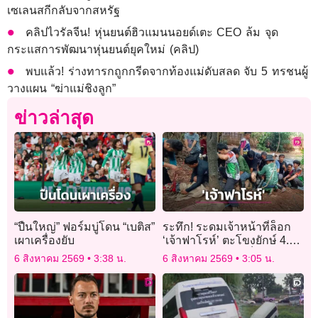
เซเลนสกีกลับจากสหรัฐ
คลิปไวรัลจีน! หุ่นยนต์ฮิวแมนนอยด์เตะ CEO ล้ม จุด
กระแสการพัฒนาหุ่นยนต์ยุคใหม่ (คลิป)
พบแล้ว! ร่างทารกถูกกรีดจากท้องแม่ดับสลด จับ 5 ทรชนผู้
วางแผน “ฆ่าแม่ชิงลูก”
ข่าวล่าสุด
“ปืนใหญ่” ฟอร์มบู่โดน “เบติส”
ระทึก! ระดมเจ้าหน้าที่ล็อก
เผาเครื่องยับ
‘เจ้าฟาโรห์’ ตะโขงยักษ์ 4.5
เมตร ย้ายบ้านสำเร็จ
6 สิงหาคม 2569
3:38 น.
6 สิงหาคม 2569
3:05 น.