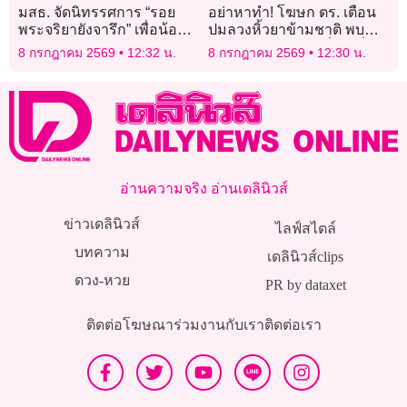
มสธ. จัดนิทรรศการ “รอย
อย่าหาทำ! โฆษก ตร. เตือน
พระจริยายังจารึก” เพื่อน้อม
ปมลวงหิ้วยาข้ามชาติ พบ
สำนึกในพระมหากรุณาธิคุณ
‘ร.ต.อ.หญิง’ ยังตกเป็นเหยื่อ
8 กรกฎาคม 2569
12:32 น.
8 กรกฎาคม 2569
12:30 น.
และเฉลิมพระเกียรติ แด่ เจ้า
ฟ้าพัชรกิติยาภาฯ
อ่านความจริง อ่านเดลินิวส์
ข่าวเดลินิวส์
ไลฟ์สไตล์
บทความ
เดลินิวส์clips
ดวง-หวย
PR by dataxet
ติดต่อโฆษณา
ร่วมงานกับเรา
ติดต่อเรา