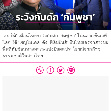
‘ดร.ปิติ’ เตือนไทยระวังกับดัก ‘กัมพูชา’ โดนลากขึ้นเวที
โลก ใช้ ‘เซบูโมเดล’ ดึง ‘ฟิลิปปินส์’ บีบไทยเจรจาสางปม
พื้นที่ทับซ้อนทางทะเล-แบ่งปันผลประโยชน์จากก๊าซ
ธรรมชาติในอ่าวไทย