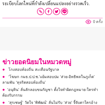
ระเบียบโลกใหม่ที่กำลังเปลี่ยนแปลงอย่างรวดเร็ว.
0 ครั้ง
ข่าวยอดนิยมในหมวดหมู่
โกงสอบท้องถิ่น สะเทือนรัฐบาล
‘โฆษก กมธ.ป.ป.ช.’แย้มสอบปม ‘ส่วย-อิทธิพลในภูเก็ต’
ลามพัน ‘ทุจริตสอบท้องถิ่น’
​​‘อนุทิน’ ลั่นลักลอบขนกัญชา ตั้งใจทำผิดกฎหมาย-ใครทำ
ต้องรับกรรม
‘สุรเชษฐ์’ วัดใจ ‘พิพัฒน์’ ลั่นไม่รับ ‘ส่วย’ จี้จับตาใครอ้าง