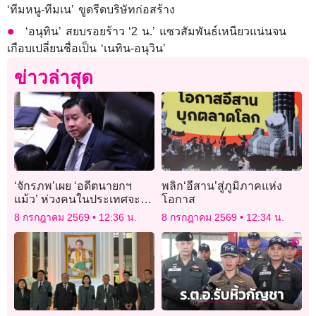
‘ทีมหนู-ทีมเน’ ขูดรีดบริษัทก่อสร้าง
‘อนุทิน’ สยบรอยร้าว ‘2 น.’ แซวสัมพันธ์เหนียวแน่นจน
เกือบเปลี่ยนชื่อเป็น ‘เนทิน-อนุวิน’
ข่าวล่าสุด
‘จักรภพ’เผย ‘อดีตนายกฯ
พลิก‘อีสาน’สู่ภูมิภาคแห่ง
แม้ว’ ห่วงคนในประเทศจะ
โอกาส
ต่อสู้ทางการเมืองกันจนล้ม
8 กรกฎาคม 2569
12:36 น.
8 กรกฎาคม 2569
12:34 น.
การพัฒนา